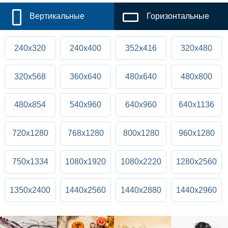
Вертикальные
Горизонтальные
240x320
240x400
352x416
320x480
320x568
360x640
480x640
480x800
480x854
540x960
640x960
640x1136
720x1280
768x1280
800x1280
960x1280
750x1334
1080x1920
1080x2220
1280x2560
1350x2400
1440x2560
1440x2880
1440x2960