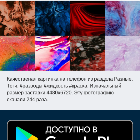
Качественая картинка на телефон из раздела Разные.
Теги: #разводы #жидкость #краска. Изначальный
размер заставки 4480x6720. Эту фотографию
скачали 244 раза.