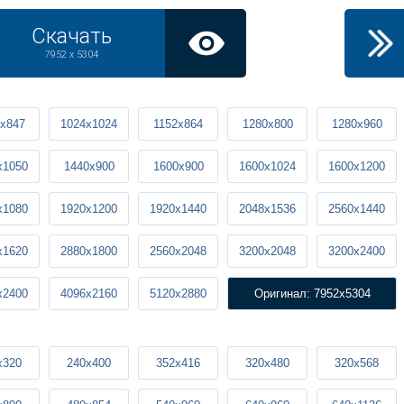
Скачать
7952 x 5304
x847
1024x1024
1152x864
1280x800
1280x960
x1050
1440x900
1600x900
1600x1024
1600x1200
x1080
1920x1200
1920x1440
2048x1536
2560x1440
x1620
2880x1800
2560x2048
3200x2048
3200x2400
x2400
4096x2160
5120x2880
Оригинал: 7952x5304
x320
240x400
352x416
320x480
320x568