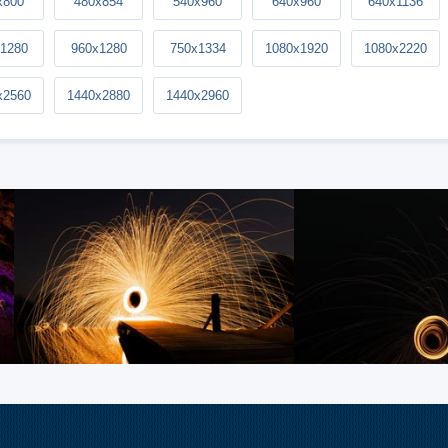
x800
480x854
540x960
640x960
640x1136
1280
960x1280
750x1334
1080x1920
1080x2220
x2560
1440x2880
1440x2960