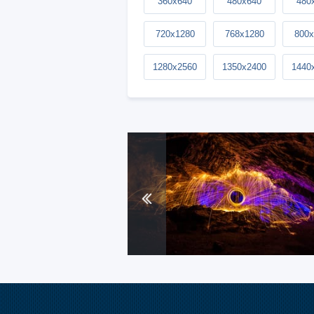
360x640
480x640
480
720x1280
768x1280
800x
1280x2560
1350x2400
1440