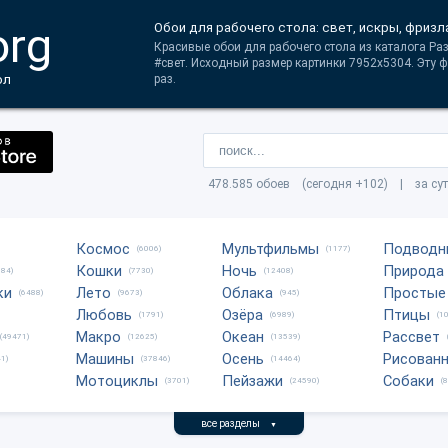
org
Обои для рабочего стола: свет, искры, фризл
Красивые обои для рабочего стола из каталога Ра
#свет. Исходный размер картинки 7952x5304. Эту 
ол
раз.
478.585 обоев (сегодня +102) | за су
Космос
Мультфильмы
Подводн
(6006)
(1177)
Кошки
Ночь
Природа
684)
(7730)
(12408)
ки
Лето
Облака
Простые
(6488)
(9673)
(945)
Любовь
Озёра
Птицы
(1791)
(6989)
(1
Макро
Океан
Рассвет
(49471)
(12625)
(13539)
Машины
Осень
Рисован
1)
(37846)
(14464)
Мотоциклы
Пейзажи
Собаки
(3701)
(24590)
(
все разделы
▼