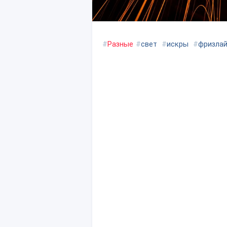
#
Разные
#
свет
#
искры
#
фризла