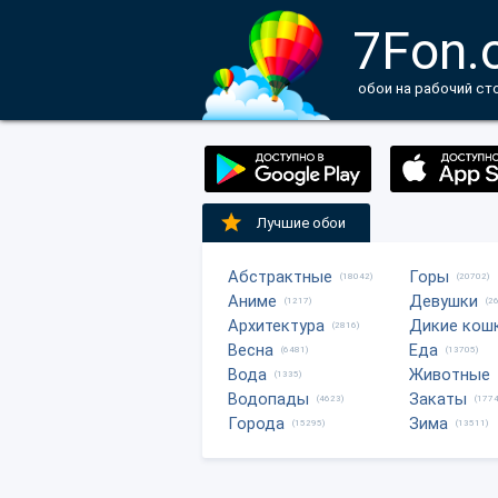
7Fon.
обои на рабочий ст
Лучшие обои
Абстрактные
Горы
(18042)
(20702)
Аниме
Девушки
(1217)
(2
Архитектура
Дикие кош
(2816)
Весна
Еда
(6481)
(13705)
Вода
Животные
(1335)
Водопады
Закаты
(4623)
(1774
Города
Зима
(15295)
(13511)