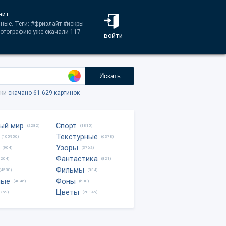
айт
зные. Теги: #фризлайт #искры
фотографию уже скачали 117
войти
Искать
тки
скачано 61.629 картинок
ый мир
Спорт
(2282)
(1815)
Текстурные
(105950)
(6378)
Узоры
(904)
(3762)
Фантастика
0204)
(821)
Фильмы
(4538)
(334)
ные
Фоны
(4046)
(608)
Цветы
8759)
(28145)