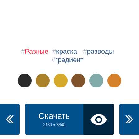
#
Разные
#
краска
#
разводы
#
градиент
Скачать
2160 x 3840