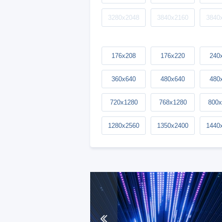
3280x2048
3840x2160
3840
176x208
176x220
240
360x640
480x640
480
720x1280
768x1280
800x
1280x2560
1350x2400
1440