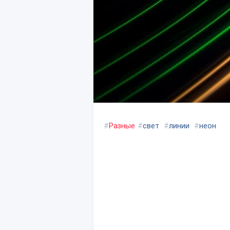
#
Разные
#
свет
#
линии
#
неон