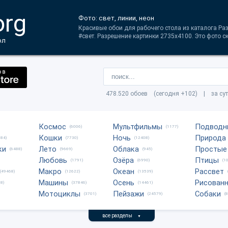
org
Фото: свет, линии, неон
Красивые обои для рабочего стола из каталога Раз
#свет. Разрешение картинки 2735x4100. Это фото с
ол
478.520 обоев (сегодня +102) | за су
Космос
Мультфильмы
Подводн
(6006)
(1177)
Кошки
Ночь
Природа
684)
(7730)
(12408)
ки
Лето
Облака
Простые
(6488)
(9669)
(945)
Любовь
Озёра
Птицы
(1791)
(6990)
(1
Макро
Океан
Рассвет
(49468)
(12622)
(13539)
Машины
Осень
Рисован
8)
(37846)
(14461)
Мотоциклы
Пейзажи
Собаки
(3701)
(24579)
(
все разделы
▼