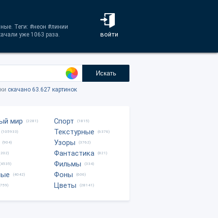
ные. Теги: #неон #линии
войти
качали уже 1063 раза.
Искать
тки
скачано 63.627 картинок
ый мир
Спорт
(2281)
(1815)
Текстурные
(105933)
(6376)
Узоры
(904)
(3762)
Фантастика
0202)
(821)
Фильмы
(4535)
(334)
ные
Фоны
(4042)
(606)
Цветы
8759)
(28141)