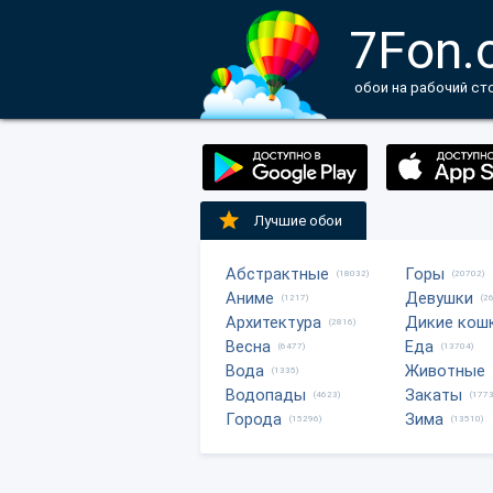
7Fon.
обои на рабочий ст
Лучшие обои
Абстрактные
Горы
(18032)
(20702)
Аниме
Девушки
(1217)
(2
Архитектура
Дикие кош
(2816)
Весна
Еда
(6477)
(13704)
Вода
Животные
(1335)
Водопады
Закаты
(4623)
(1773
Города
Зима
(15296)
(13510)