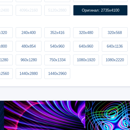
x2400
4096x2160
5120x2880
Оригинал: 2735x4100
x320
240x400
352x416
320x480
320x568
x800
480x854
540x960
640x960
640x1136
1280
960x1280
750x1334
1080x1920
1080x2220
x2560
1440x2880
1440x2960