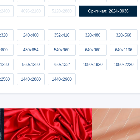
x2400
4096x2160
5120x2880
Оригинал: 2624x3936
x320
240x400
352x416
320x480
320x568
x800
480x854
540x960
640x960
640x1136
1280
960x1280
750x1334
1080x1920
1080x2220
x2560
1440x2880
1440x2960