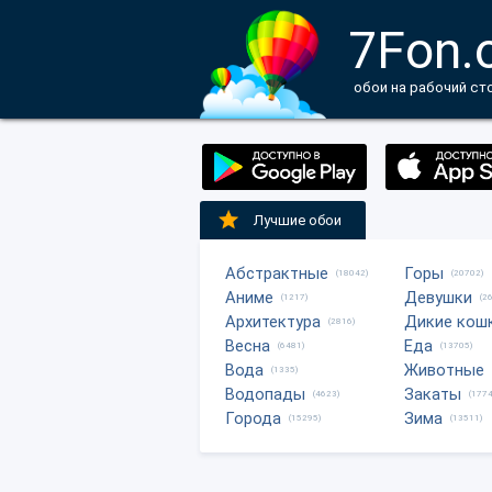
7Fon.
обои на рабочий ст
Лучшие обои
Абстрактные
Горы
(18042)
(20702)
Аниме
Девушки
(1217)
(2
Архитектура
Дикие кош
(2816)
Весна
Еда
(6481)
(13705)
Вода
Животные
(1335)
Водопады
Закаты
(4623)
(1774
Города
Зима
(15295)
(13511)