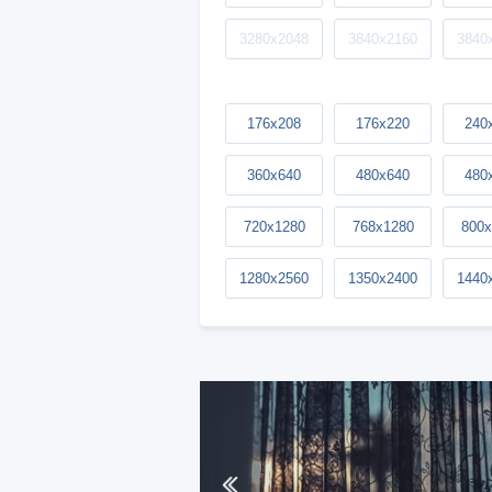
3280x2048
3840x2160
3840
176x208
176x220
240
360x640
480x640
480
720x1280
768x1280
800x
1280x2560
1350x2400
1440