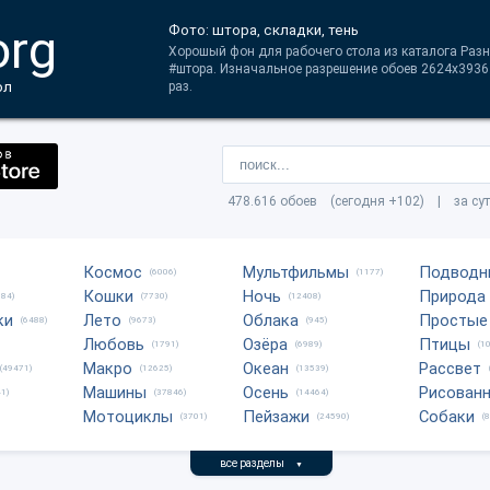
org
Фото: штора, складки, тень
Хорошый фон для рабочего стола из каталога Разн
#штора. Изначальное разрешение обоев 2624x3936.
ол
раз.
478.616 обоев (сегодня +102) | за су
Космос
Мультфильмы
Подводн
(6006)
(1177)
Кошки
Ночь
Природа
684)
(7730)
(12408)
ки
Лето
Облака
Простые
(6488)
(9673)
(945)
Любовь
Озёра
Птицы
(1791)
(6989)
(1
Макро
Океан
Рассвет
(49471)
(12625)
(13539)
Машины
Осень
Рисован
1)
(37846)
(14464)
Мотоциклы
Пейзажи
Собаки
(3701)
(24590)
(
все разделы
▼