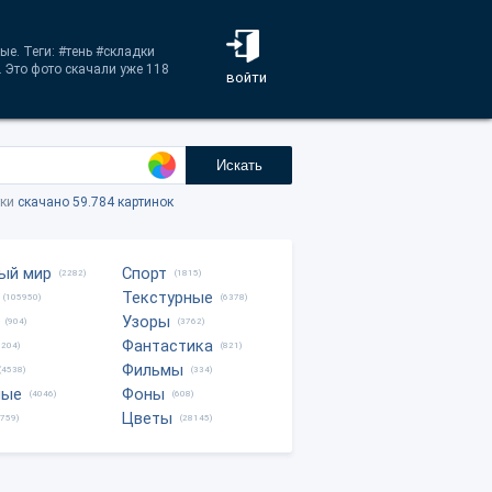
ые. Теги: #тень #складки
 Это фото скачали уже 118
войти
Искать
тки
скачано 59.784 картинок
ый мир
Спорт
(2282)
(1815)
Текстурные
(105950)
(6378)
Узоры
(904)
(3762)
Фантастика
0204)
(821)
Фильмы
(4538)
(334)
ные
Фоны
(4046)
(608)
Цветы
8759)
(28145)