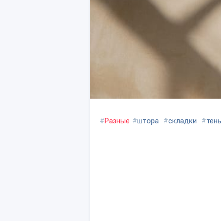
#
Разные
#
штора
#
складки
#
тен