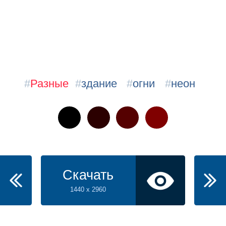
#
Разные
#
здание
#
огни
#
неон
Скачать
1440 x 2960