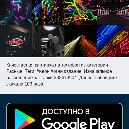
Качественая картинка на телефон из категории
Разные. Теги: #неон #огни #здание. Изначальное
разрешение заставки 2336x3504. Данные обои уже
скачали 103 раза.