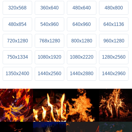
320x568
360x640
480x640
480x800
480x854
540x960
640x960
640x1136
720x1280
768x1280
800x1280
960x1280
750x1334
1080x1920
1080x2220
1280x2560
1350x2400
1440x2560
1440x2880
1440x2960