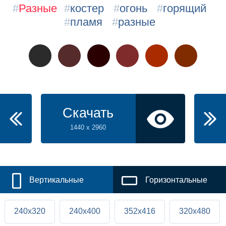
#
Разные
#
костер
#
огонь
#
горящий
#
пламя
#
разные
Скачать
1440 x 2960
Вертикальные
Горизонтальные
240x320
240x400
352x416
320x480