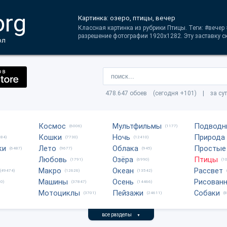
org
Картинка: озеро, птицы, вечер
Классная картинка из рубрики Птицы. Теги: #вечер
разрешение фотографии 1920x1282. Эту заставку с
ол
478.647 обоев (сегодня +101) | за су
Космос
Мультфильмы
Подводн
(6006)
(1177)
Кошки
Ночь
Природа
684)
(7730)
(12410)
ки
Лето
Облака
Простые
(6487)
(9677)
(945)
Любовь
Озёра
Птицы
(1791)
(6990)
(1
Макро
Океан
Рассвет
(49474)
(12626)
(13542)
Машины
Осень
Рисован
0)
(37847)
(14466)
Мотоциклы
Пейзажи
Собаки
(3701)
(24611)
(
все разделы
▼