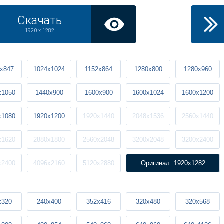
Скачать
1920 x 1282
x847
1024x1024
1152x864
1280x800
1280x960
x1050
1440x900
1600x900
1600x1024
1600x1200
x1080
1920x1200
1920x1440
2048x1536
2560x1440
x1620
2880x1800
2560x2048
3200x2048
3200x2400
x2400
4096x2160
5120x2880
Оригинал: 1920x1282
x320
240x400
352x416
320x480
320x568