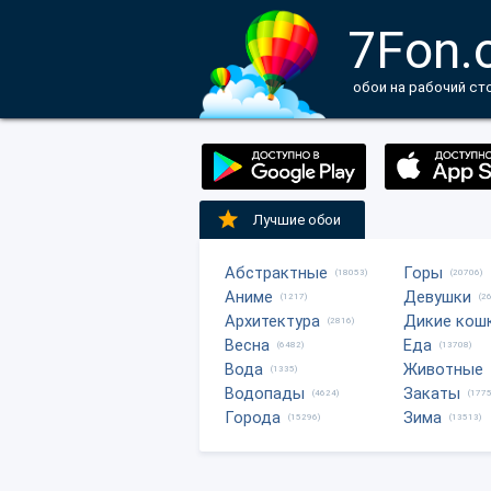
7Fon.
обои на рабочий ст
Лучшие обои
Абстрактные
Горы
(18053)
(20706)
Аниме
Девушки
(1217)
(2
Архитектура
Дикие кош
(2816)
Весна
Еда
(6482)
(13708)
Вода
Животные
(1335)
Водопады
Закаты
(4624)
(1775
Города
Зима
(15296)
(13513)