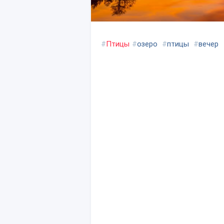
#
Птицы
#
озеро
#
птицы
#
вечер