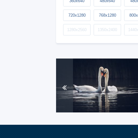
360x640
480x640
480
720x1280
768x1280
800x
1280x2560
1350x2400
1440