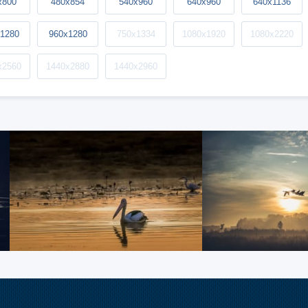
x800
480x854
540x960
640x960
640x1136
1280
960x1280
750x1334
1080x1920
1080x2220
x2560
1440x2880
1440x2960