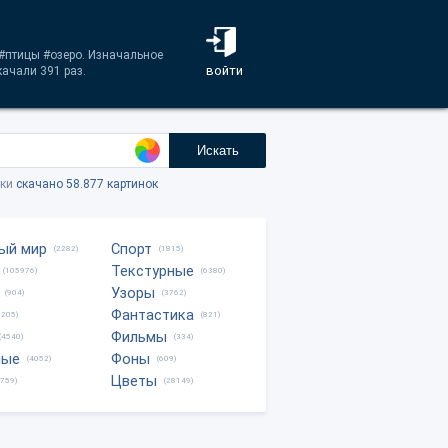
 #птицы #озеро. Изначальное
войти
качали 391 раз.
Искать
тки
скачано 58.877 картинок
ый мир
Спорт
(2282)
(1815)
Текстурные
(105976)
(6380)
Узоры
(904)
(3762)
Фантастика
0205)
(821)
Фильмы
(4540)
(334)
ные
Фоны
(4052)
(609)
Цветы
8759)
(28149)