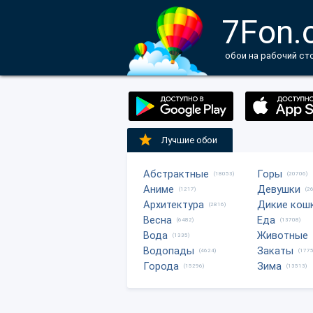
7Fon.
обои на рабочий ст
Лучшие обои
Абстрактные
Горы
(18053)
(20706)
Аниме
Девушки
(1217)
(2
Архитектура
Дикие кош
(2816)
Весна
Еда
(6482)
(13708)
Вода
Животные
(1335)
Водопады
Закаты
(4624)
(1775
Города
Зима
(15296)
(13513)