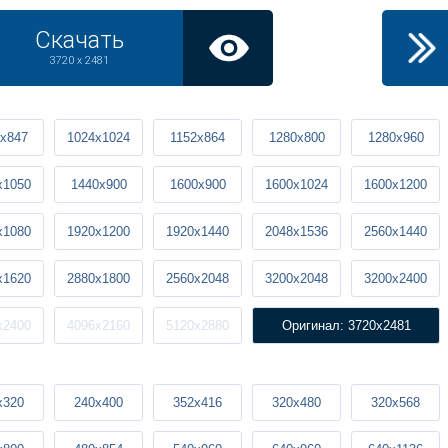
Скачать
3720 x 2481
x847
1024x1024
1152x864
1280x800
1280x960
x1050
1440x900
1600x900
1600x1024
1600x1200
x1080
1920x1200
1920x1440
2048x1536
2560x1440
x1620
2880x1800
2560x2048
3200x2048
3200x2400
x2400
4096x2160
5120x2880
Оригинал: 3720x2481
x320
240x400
352x416
320x480
320x568