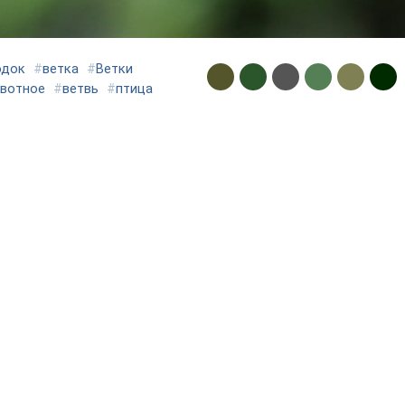
одок
#
ветка
#
Ветки
вотное
#
ветвь
#
птица