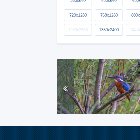
360x640
480x640
480
720x1280
768x1280
800x
1280x2560
1350x2400
1440