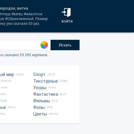
мородок, ветка
 #птица #ветвь #животное
док #Обыкновенный. Размер
войти
ку уже скачали 50 раз.
Искать
тки
скачано 59.395 картинок
ый мир
Спорт
(2282)
(1815)
Текстурные
(105976)
(6380)
Узоры
(904)
(3762)
Фантастика
0205)
(821)
Фильмы
(4540)
(334)
ные
Фоны
(4052)
(609)
Цветы
8759)
(28149)