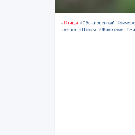
#
Птицы
#
Обыкновенный
#
зимор
#
ветке
#
Птицы
#
Животные
#
жи