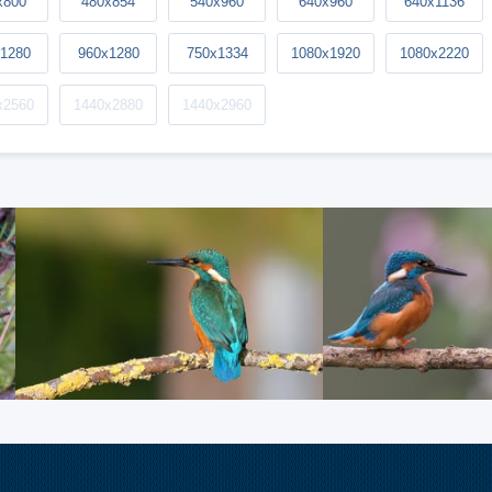
x800
480x854
540x960
640x960
640x1136
1280
960x1280
750x1334
1080x1920
1080x2220
x2560
1440x2880
1440x2960