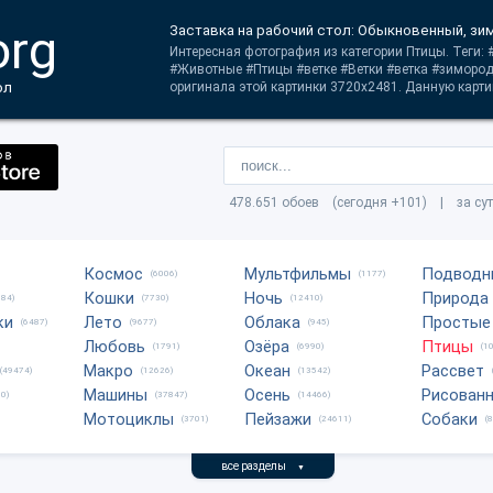
org
Заставка на рабочий стол: Обыкновенный, зи
Интересная фотография из категории Птицы. Теги:
#Животные #Птицы #ветке #Ветки #ветка #зиморо
ол
оригинала этой картинки 3720x2481. Данную картин
478.651 обоев (сегодня +101) | за су
Космос
Мультфильмы
Подводн
(6006)
(1177)
Кошки
Ночь
Природа
684)
(7730)
(12410)
ки
Лето
Облака
Простые
(6487)
(9677)
(945)
Любовь
Озёра
Птицы
(1791)
(6990)
(1
Макро
Океан
Рассвет
(49474)
(12626)
(13542)
Машины
Осень
Рисован
0)
(37847)
(14466)
Мотоциклы
Пейзажи
Собаки
(3701)
(24611)
(
все разделы
▼