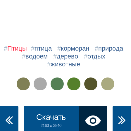
#
Птицы
#
птица
#
корморан
#
природа
#
водоем
#
дерево
#
отдых
#
животные
Скачать
2160 x 3840