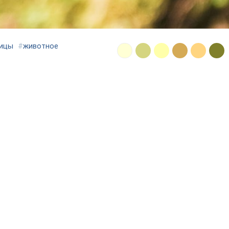
ицы
#
животное