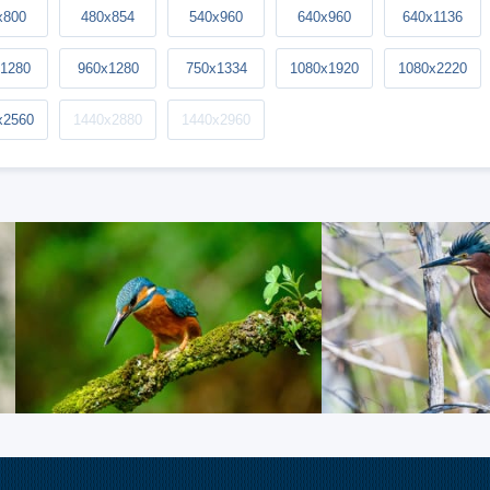
x800
480x854
540x960
640x960
640x1136
1280
960x1280
750x1334
1080x1920
1080x2220
x2560
1440x2880
1440x2960