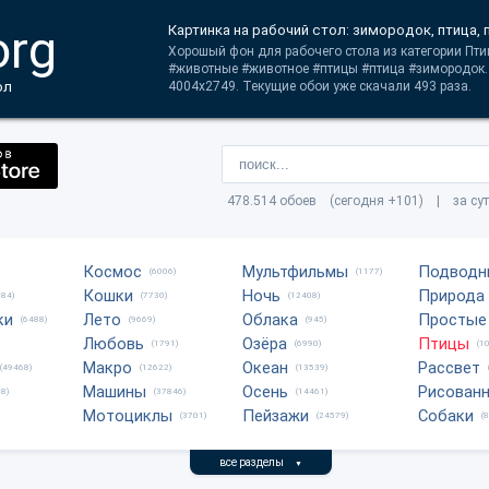
org
Картинка на рабочий стол: зимородок, птица,
Хорошый фон для рабочего стола из категории Птиц
#животные #животное #птицы #птица #зимородок.
ол
4004x2749. Текущие обои уже скачали 493 раза.
478.514 обоев (сегодня +101) | за су
Космос
Мультфильмы
Подводн
(6006)
(1177)
Кошки
Ночь
Природа
684)
(7730)
(12408)
ки
Лето
Облака
Простые
(6488)
(9669)
(945)
Любовь
Озёра
Птицы
(1791)
(6990)
(1
Макро
Океан
Рассвет
(49468)
(12622)
(13539)
Машины
Осень
Рисован
8)
(37846)
(14461)
Мотоциклы
Пейзажи
Собаки
(3701)
(24579)
(
все разделы
▼