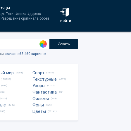
 птицы
ы. Теги: #ветка #дерево
 Разрешение оригинала обоев
войти
Искать
тки
скачано 63.460 картинок
ый мир
Спорт
(2281)
(1815)
Текстурные
(105933)
(6376)
Узоры
(904)
(3762)
Фантастика
0202)
(821)
Фильмы
(4535)
(334)
ные
Фоны
(4042)
(606)
Цветы
8759)
(28141)