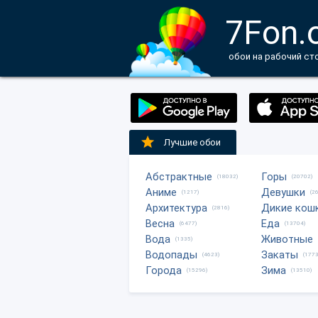
7Fon.
обои на рабочий ст
Лучшие обои
Абстрактные
Горы
(18032)
(20702)
Аниме
Девушки
(1217)
(2
Архитектура
Дикие кош
(2816)
Весна
Еда
(6477)
(13704)
Вода
Животные
(1335)
Водопады
Закаты
(4623)
(1773
Города
Зима
(15296)
(13510)