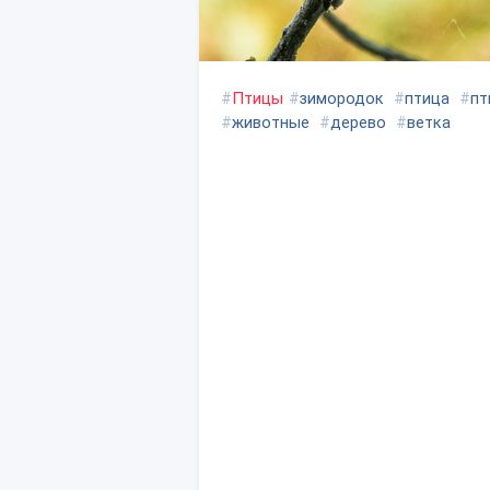
#
Птицы
#
зимородок
#
птица
#
пт
#
животные
#
дерево
#
ветка