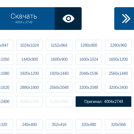
Скачать
4004 x 2749
x847
1024x1024
1152x864
1280x800
1280x960
x1050
1440x900
1600x900
1600x1024
1600x1200
x1080
1920x1200
1920x1440
2048x1536
2560x1440
x1620
2880x1800
2560x2048
3200x2048
3200x2400
x2400
4096x2160
5120x2880
Оригинал: 4004x2749
x320
240x400
352x416
320x480
320x568