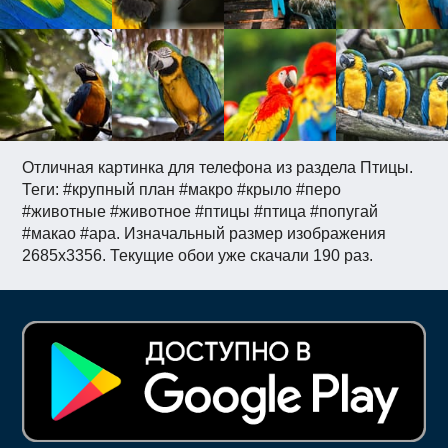
Отличная картинка для телефона из раздела Птицы.
Теги: #крупный план #макро #крыло #перо
#животные #животное #птицы #птица #попугай
#макао #ара. Изначальный размер изображения
2685x3356. Текущие обои уже скачали 190 раз.