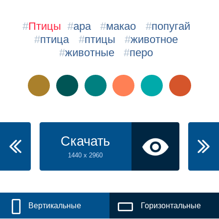
#
Птицы
#
ара
#
макао
#
попугай
#
птица
#
птицы
#
животное
#
животные
#
перо
Скачать
1440 x 2960
Вертикальные
Горизонтальные