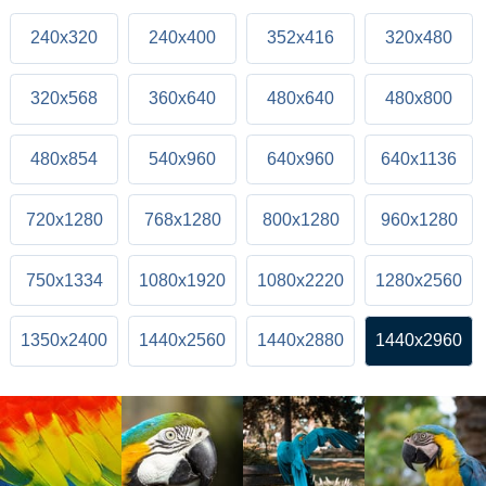
240x320
240x400
352x416
320x480
320x568
360x640
480x640
480x800
480x854
540x960
640x960
640x1136
720x1280
768x1280
800x1280
960x1280
750x1334
1080x1920
1080x2220
1280x2560
1350x2400
1440x2560
1440x2880
1440x2960