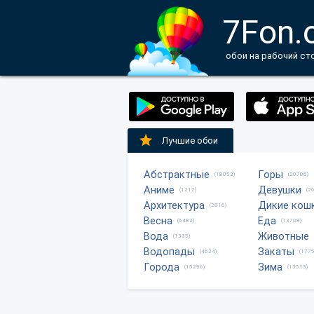
7Fon.
обои на рабочий ст
Лучшие обои
Абстрактные
Горы
(18053)
(20706)
Аниме
Девушки
(1217)
(2
Архитектура
Дикие кош
(2816)
Весна
Еда
(6482)
(13708)
Вода
Животные
(1335)
Водопады
Закаты
(4624)
(1775
Города
Зима
(15296)
(13513)