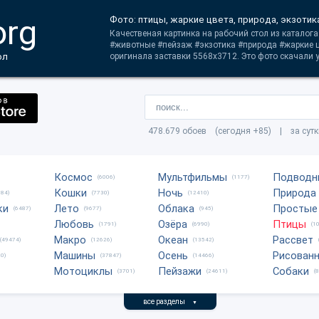
org
Фото: птицы, жаркие цвета, природа, экзотик
Качественая картинка на рабочий стол из каталога
#животные #пейзаж #экзотика #природа #жаркие ц
ол
оригинала заставки 5568x3712. Это фото скачали у
478.679 обоев (сегодня +85) | за сут
Космос
Мультфильмы
Подводн
(6006)
(1177)
Кошки
Ночь
Природа
684)
(7730)
(12410)
ки
Лето
Облака
Простые
(6487)
(9677)
(945)
Любовь
Озёра
Птицы
(1791)
(6990)
(1
Макро
Океан
Рассвет
(49474)
(12626)
(13542)
Машины
Осень
Рисован
0)
(37847)
(14466)
Мотоциклы
Пейзажи
Собаки
(3701)
(24611)
(
все разделы
▼