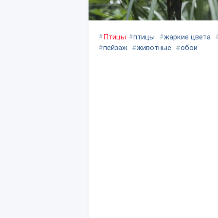
#
Птицы
#
птицы
#
жаркие цвета
#
пейзаж
#
животные
#
обои