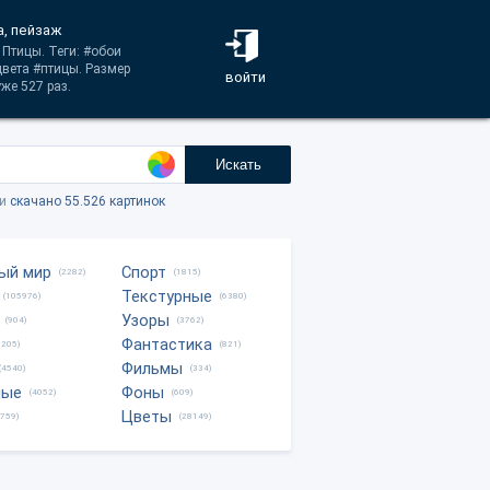
а, пейзаж
 Птицы. Теги: #обои
вета #птицы. Размер
войти
же 527 раз.
Искать
ки
скачано 55.526 картинок
ый мир
Спорт
(2282)
(1815)
Текстурные
(105976)
(6380)
Узоры
(904)
(3762)
Фантастика
0205)
(821)
Фильмы
(4540)
(334)
ные
Фоны
(4052)
(609)
Цветы
8759)
(28149)