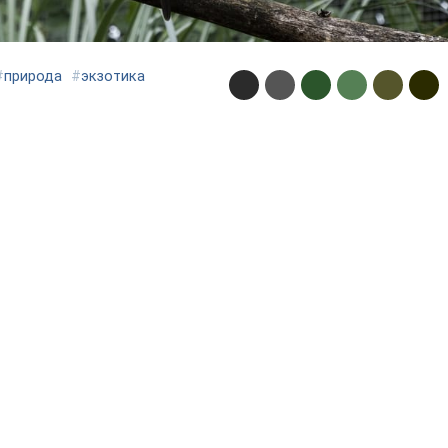
#
природа
#
экзотика