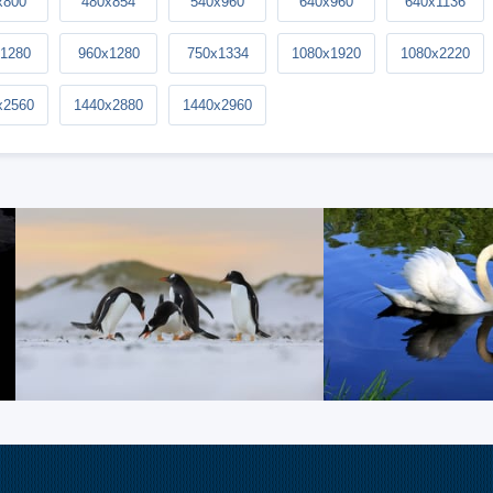
x800
480x854
540x960
640x960
640x1136
1280
960x1280
750x1334
1080x1920
1080x2220
x2560
1440x2880
1440x2960