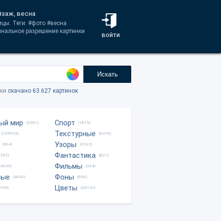
ейзаж, весна
ицы. Теги: #фото #весна
инальное разрешение картинки
войти
Искать
тки
скачано 63.627 картинок
ый мир
Спорт
(2281)
(1815)
Текстурные
(105933)
(6376)
Узоры
(904)
(3762)
Фантастика
0202)
(821)
Фильмы
(4535)
(334)
ные
Фоны
(4042)
(606)
Цветы
8759)
(28141)