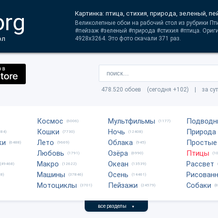
org
Картинка: птица, стихия, природа, зеленый, п
Великолепные обои на рабочий стол из рубрики Пт
#пейзаж #зеленый #природа #стихия #птица. Ориг
ол
4928x3264. Это фото скачали 371 раз.
478.520 обоев (сегодня +102) | за су
Космос
Мультфильмы
Подводн
(6006)
(1177)
Кошки
Ночь
Природа
684)
(7730)
(12408)
ки
Лето
Облака
Простые
(6488)
(9669)
(945)
Любовь
Озёра
Птицы
(1791)
(6990)
(1
Макро
Океан
Рассвет
(49468)
(12622)
(13539)
Машины
Осень
Рисован
8)
(37846)
(14461)
Мотоциклы
Пейзажи
Собаки
(3701)
(24579)
(
все разделы
▼