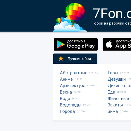
7Fon.
обои на рабочий ст
Лучшие обои
Абстрактные
Горы
(18032)
(20702)
Аниме
Девушки
(1217)
(2
Архитектура
Дикие кош
(2816)
Весна
Еда
(6477)
(13704)
Вода
Животные
(1335)
Водопады
Закаты
(4623)
(1773
Города
Зима
(15296)
(13510)