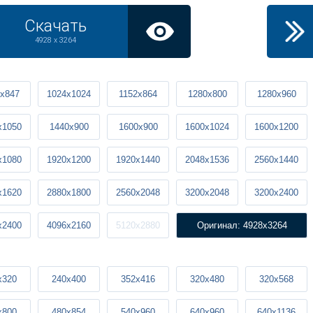
Скачать
4928 x 3264
x847
1024x1024
1152x864
1280x800
1280x960
x1050
1440x900
1600x900
1600x1024
1600x1200
x1080
1920x1200
1920x1440
2048x1536
2560x1440
x1620
2880x1800
2560x2048
3200x2048
3200x2400
x2400
4096x2160
5120x2880
Оригинал: 4928x3264
x320
240x400
352x416
320x480
320x568
x800
480x854
540x960
640x960
640x1136