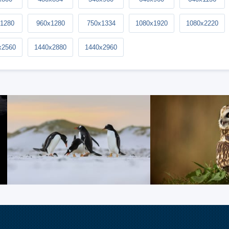
1280
960x1280
750x1334
1080x1920
1080x2220
x2560
1440x2880
1440x2960