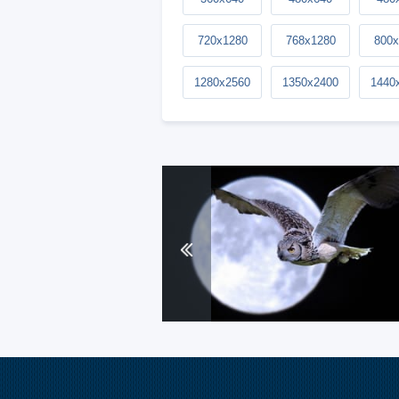
720x1280
768x1280
800x
1280x2560
1350x2400
1440