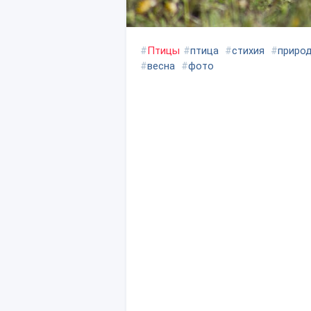
#
Птицы
#
птица
#
стихия
#
приро
#
весна
#
фото