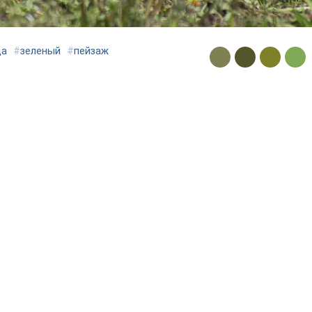
да
#
зеленый
#
пейзаж