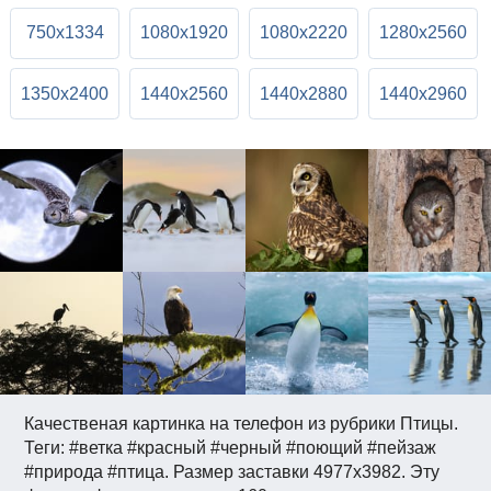
750x1334
1080x1920
1080x2220
1280x2560
1350x2400
1440x2560
1440x2880
1440x2960
Качественая картинка на телефон из рубрики Птицы.
Теги: #ветка #красный #черный #поющий #пейзаж
#природа #птица. Размер заставки 4977x3982. Эту