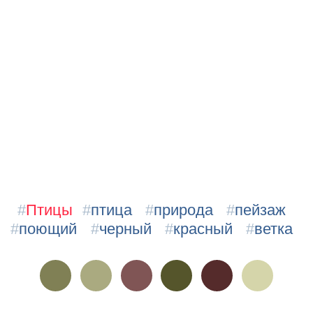
#
Птицы
#
птица
#
природа
#
пейзаж
#
поющий
#
черный
#
красный
#
ветка