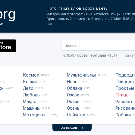
org
Фото: птица, клюв, кроха, цветы
Интересная фотография из каталога Птицы. Теги: #
Оригинальный размер этой картинки 2048x1536. Эт
ол
раз.
478.557 обоев (сегодня +101) | за су
Космос
Мультфильмы
Подводн
(6006)
(1177)
Кошки
Ночь
Природа
684)
(7730)
(12408)
ки
Лето
Облака
Простые
(6488)
(9673)
(945)
Любовь
Озёра
Птицы
(1791)
(6989)
(1
Макро
Океан
Рассвет
(49471)
(12625)
(13539)
Машины
Осень
Рисован
1)
(37846)
(14464)
Мотоциклы
Пейзажи
Собаки
(3701)
(24590)
(
все разделы
▼