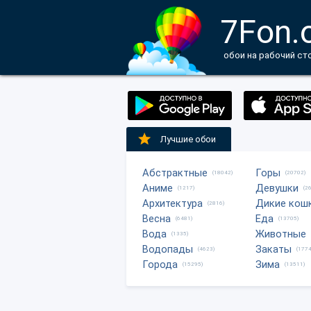
7Fon.
обои на рабочий ст
Лучшие обои
Абстрактные
Горы
(18042)
(20702)
Аниме
Девушки
(1217)
(2
Архитектура
Дикие кош
(2816)
Весна
Еда
(6481)
(13705)
Вода
Животные
(1335)
Водопады
Закаты
(4623)
(1774
Города
Зима
(15295)
(13511)