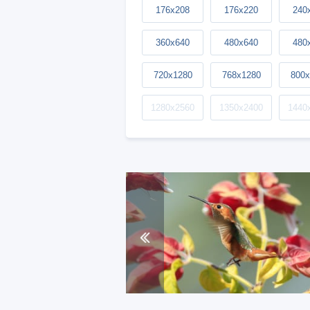
176x208
176x220
240
360x640
480x640
480
720x1280
768x1280
800x
1280x2560
1350x2400
1440