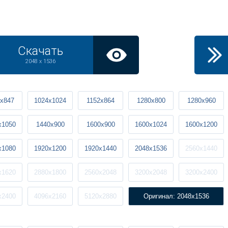
Скачать
2048 x 1536
x847
1024x1024
1152x864
1280x800
1280x960
x1050
1440x900
1600x900
1600x1024
1600x1200
x1080
1920x1200
1920x1440
2048x1536
2560x1440
x1620
2880x1800
2560x2048
3200x2048
3200x2400
x2400
4096x2160
5120x2880
Оригинал: 2048x1536