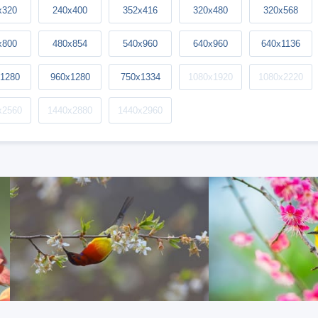
x320
240x400
352x416
320x480
320x568
x800
480x854
540x960
640x960
640x1136
1280
960x1280
750x1334
1080x1920
1080x2220
x2560
1440x2880
1440x2960