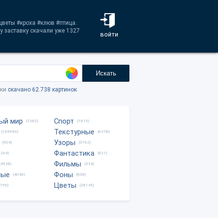
цветы #кроха #клюв #птица.
у заставку скачали уже 1327
войти
Искать
тки
скачано 62.738 картинок
ый мир
Спорт
(2282)
(1815)
Текстурные
(105950)
(6378)
Узоры
(904)
(3762)
Фантастика
0204)
(821)
Фильмы
(4538)
(334)
ные
Фоны
(4046)
(608)
Цветы
8759)
(28145)