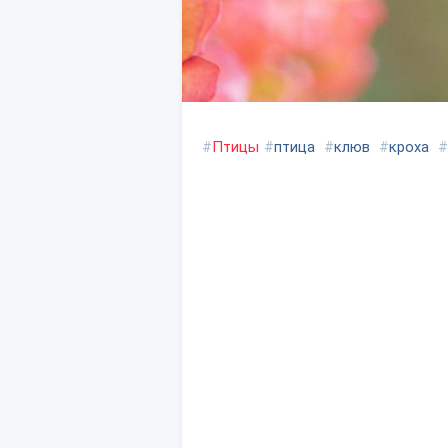
#
Птицы
#
птица
#
клюв
#
кроха
#