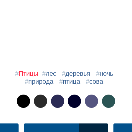
#
Птицы
#
лес
#
деревья
#
ночь
#
природа
#
птица
#
сова