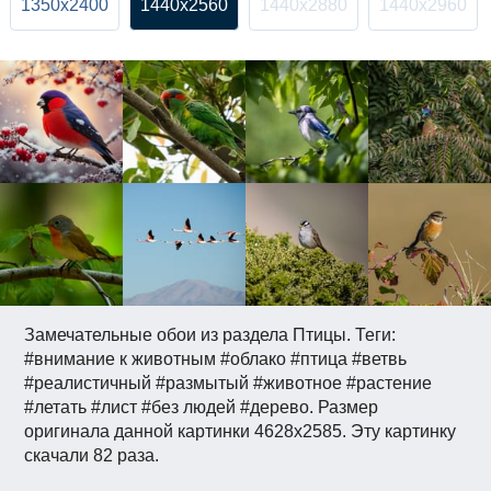
1350x2400
1440x2560
1440x2880
1440x2960
Замечательные обои из раздела Птицы. Теги:
#внимание к животным #облако #птица #ветвь
#реалистичный #размытый #животное #растение
#летать #лист #без людей #дерево. Размер
оригинала данной картинки 4628x2585. Эту картинку
скачали 82 раза.