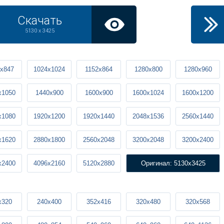
Скачать
5130 x 3425
x847
1024x1024
1152x864
1280x800
1280x960
x1050
1440x900
1600x900
1600x1024
1600x1200
x1080
1920x1200
1920x1440
2048x1536
2560x1440
x1620
2880x1800
2560x2048
3200x2048
3200x2400
x2400
4096x2160
5120x2880
Оригинал: 5130x3425
x320
240x400
352x416
320x480
320x568