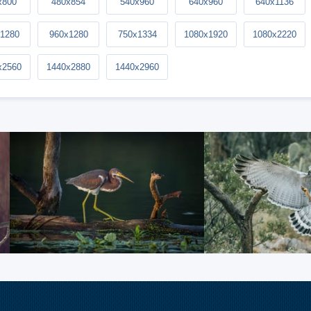
x800
480x854
540x960
640x960
640x1136
1280
960x1280
750x1334
1080x1920
1080x2220
x2560
1440x2880
1440x2960