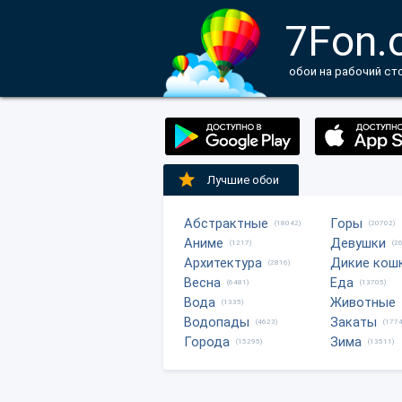
7Fon.
обои на рабочий ст
Лучшие обои
Абстрактные
Горы
(18042)
(20702)
Аниме
Девушки
(1217)
(2
Архитектура
Дикие кош
(2816)
Весна
Еда
(6481)
(13705)
Вода
Животные
(1335)
Водопады
Закаты
(4623)
(1774
Города
Зима
(15295)
(13511)