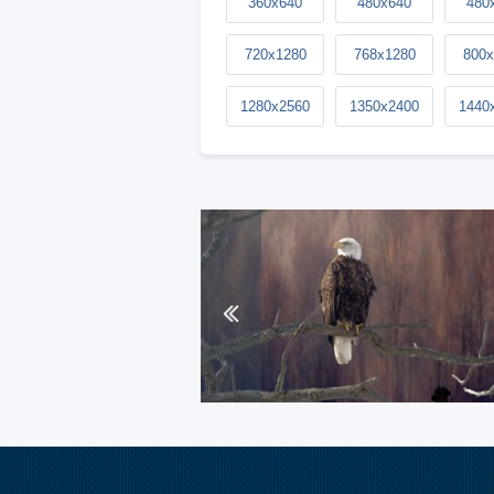
360x640
480x640
480
720x1280
768x1280
800x
1280x2560
1350x2400
1440