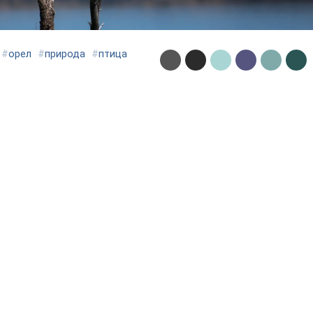
#
орел
#
природа
#
птица