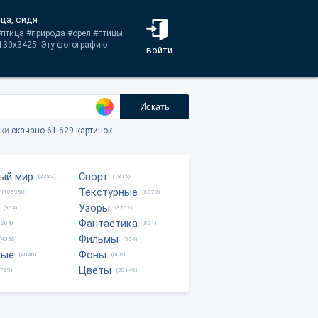
ица, сидя
 #птица #природа #орел #птицы
5130x3425. Эту фотографию
войти
Искать
тки
скачано 61.629 картинок
ый мир
Спорт
(2282)
(1815)
Текстурные
(105950)
(6378)
Узоры
(904)
(3762)
Фантастика
0204)
(821)
Фильмы
(4538)
(334)
ные
Фоны
(4046)
(608)
Цветы
8759)
(28145)