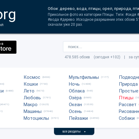
org
Обои: дерево, вода, птицы, орел, природа, пт
Прикольное фото из категории Птицы. Теги: #сидя
#вода #дерево. Исходное разрешение этих обоев 
ол
скачали уже 20 раз.
478.585 обоев (сегодня +102) | за су
Космос
Мультфильмы
Подводн
(6006)
(1177)
Кошки
Ночь
Природа
684)
(7730)
(12408)
ки
Лето
Облака
Простые
(6488)
(9673)
(945)
Любовь
Озёра
Птицы
(1791)
(6989)
(1
Макро
Океан
Рассвет
(49471)
(12625)
(13539)
Машины
Осень
Рисован
1)
(37846)
(14464)
Мотоциклы
Пейзажи
Собаки
(3701)
(24590)
(
все разделы
▼