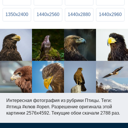
1350x2400
1440x2560
1440x2880
1440x2960
Интересная фотография из рубрики Птицы. Теги:
#птица #клюв #орел. Разрешение оригинала этой
картинки 2576x4592. Текущие обои скачали 2788 раз.