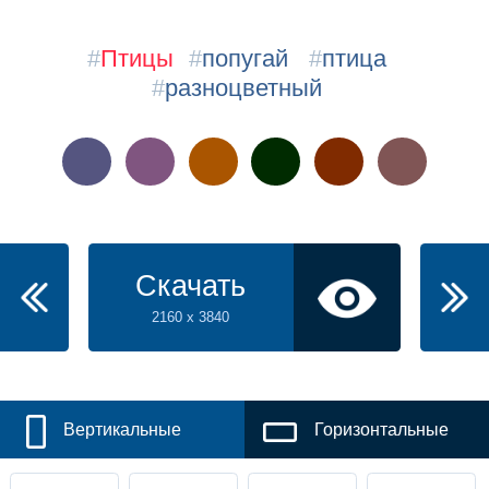
#
Птицы
#
попугай
#
птица
#
разноцветный
Скачать
2160 x 3840
Вертикальные
Горизонтальные