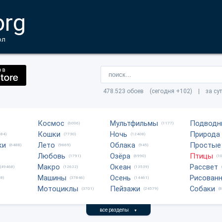
org
ол
478.523 обоев (сегодня +102) | за су
Космос
Мультфильмы
Подводн
(6006)
(1177)
Кошки
Ночь
Природа
684)
(7730)
(12408)
ки
Лето
Облака
Простые
(6488)
(9669)
(945)
Любовь
Озёра
Птицы
(1791)
(6990)
(1
Макро
Океан
Рассвет
(49468)
(12622)
(13539)
Машины
Осень
Рисован
8)
(37846)
(14461)
Мотоциклы
Пейзажи
Собаки
(3701)
(24579)
(
все разделы
▼