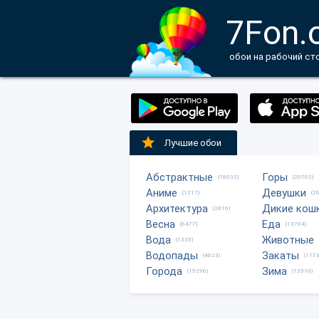
7Fon.
обои на рабочий ст
Лучшие обои
Абстрактные
Горы
(18032)
(20702)
Аниме
Девушки
(1217)
(2
Архитектура
Дикие кош
(2816)
Весна
Еда
(6477)
(13704)
Вода
Животные
(1335)
Водопады
Закаты
(4623)
(1773
Города
Зима
(15296)
(13510)