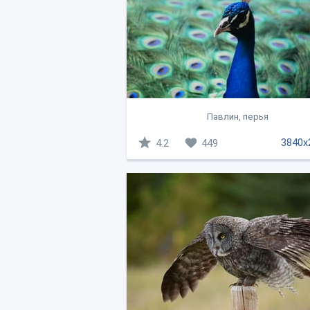
Павлин, перья
3840x
4.2
449