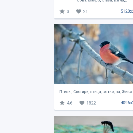
Сова, макро, глаза, взгляд
5120x
3
21
Птицы, Снегирь, птица, ветке, на, Живот
4096x
4.6
1822