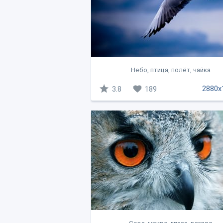
Небо, птица, полёт, чайка
2880x
3.8
189