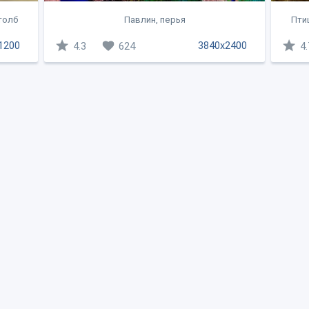
столб
Павлин, перья
Птиц
1200
3840x2400
4.3
624
4.