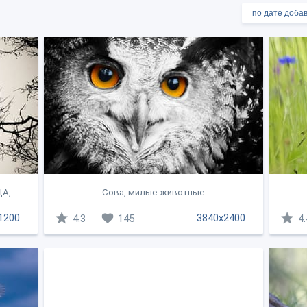
ЦА,
Сова, милые животные
1200
3840x2400
4.3
145
4.