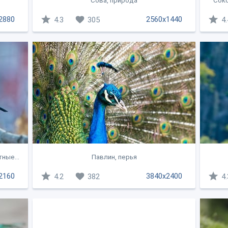
Сова, природа
Соко
2880
2560x1440
4.3
305
4.
ные...
Павлин, перья
2160
3840x2400
4.2
382
4.