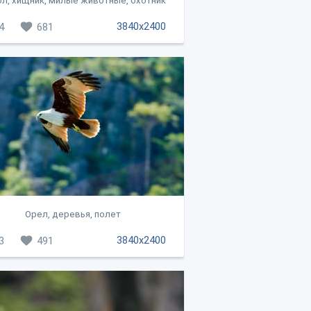
л, хищник, милые животные, охотник
3840x2400
4
681
Орел, деревья, полет
3840x2400
3
491