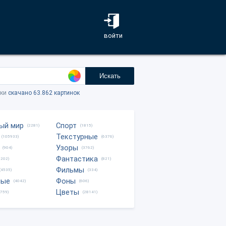
войти
Искать
тки
скачано 63.862 картинок
ый мир
Спорт
(2281)
(1815)
Текстурные
(105933)
(6376)
Узоры
(904)
(3762)
Фантастика
0202)
(821)
Фильмы
(4535)
(334)
ные
Фоны
(4042)
(606)
Цветы
8759)
(28141)