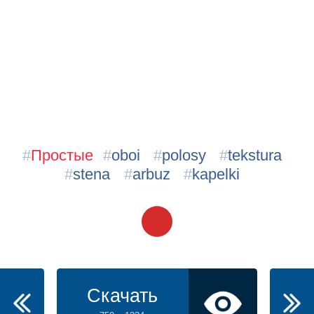
#
Простые
#
oboi
#
polosy
#
tekstura
#
stena
#
arbuz
#
kapelki
Скачать