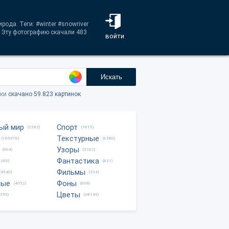
ода. Теги: #winter #snowriver
. Эту фотографию скачали 483
войти
Искать
тки
скачано 59.823 картинок
ый мир
Спорт
(2282)
(1815)
Текстурные
(105976)
(6380)
Узоры
(904)
(3762)
Фантастика
0205)
(821)
Фильмы
(4540)
(334)
ные
Фоны
(4052)
(609)
Цветы
8759)
(28149)