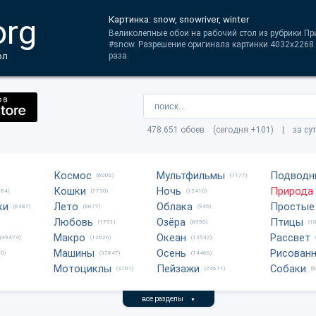
org
Картинка: snow, snowriver, winter
Великолепные обои на рабочий стол из рубрики Прир
#snow. Разрешение оригинала картинки 4032x2268
ол
раза.
478.651 обоев (сегодня +101) | за су
Космос
Мультфильмы
Подводн
(6006)
(1177)
Кошки
Ночь
Природа
684)
(7730)
(12410)
ки
Лето
Облака
Простые
(6487)
(9677)
(945)
Любовь
Озёра
Птицы
(1791)
(6990)
(1
Макро
Океан
Рассвет
(49474)
(12626)
(13542)
Машины
Осень
Рисован
0)
(37847)
(14466)
Мотоциклы
Пейзажи
Собаки
(3701)
(24611)
(
все разделы
▼