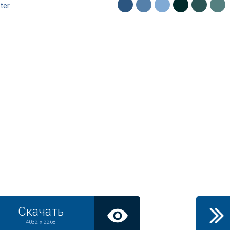
ter
Скачать
4032 x 2268