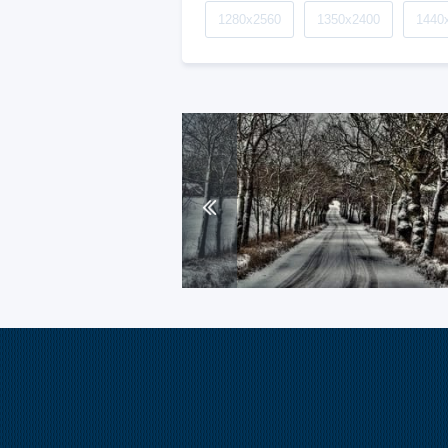
1280x2560
1350x2400
1440