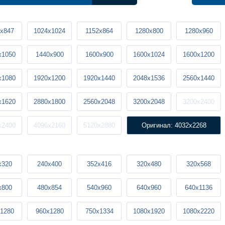
x847
1024x1024
1152x864
1280x800
1280x960
x1050
1440x900
1600x900
1600x1024
1600x1200
x1080
1920x1200
1920x1440
2048x1536
2560x1440
x1620
2880x1800
2560x2048
3200x2048
3200x2400
x2400
4096x2160
5120x2880
Оригинал: 4032x2268
x320
240x400
352x416
320x480
320x568
x800
480x854
540x960
640x960
640x1136
1280
960x1280
750x1334
1080x1920
1080x2220