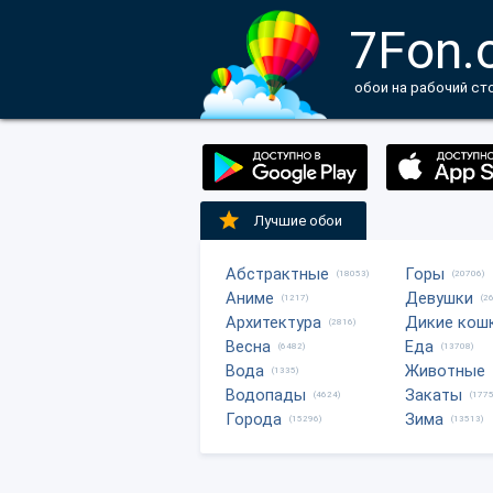
7Fon.
обои на рабочий ст
Лучшие обои
Абстрактные
Горы
(18053)
(20706)
Аниме
Девушки
(1217)
(2
Архитектура
Дикие кош
(2816)
Весна
Еда
(6482)
(13708)
Вода
Животные
(1335)
Водопады
Закаты
(4624)
(1775
Города
Зима
(15296)
(13513)