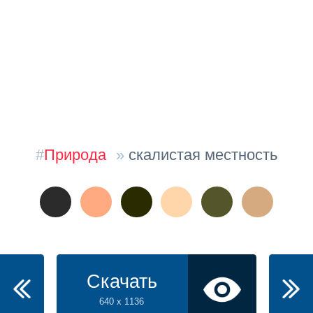
#
Природа
»
скалистая местность
Скачать
640 x 1136