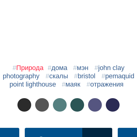
#
Природа
#
дома
#
мэн
#
john clay
photography
#
скалы
#
bristol
#
pemaquid
point lighthouse
#
маяк
#
отражения