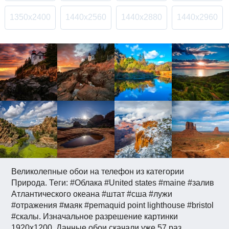
1350x2400
1440x2560
1440x2880
1440x2960
Великолепные обои на телефон из категории
Природа. Теги: #Облака #United states #maine #залив
Атлантического океана #штат #сша #лужи
#отражения #маяк #pemaquid point lighthouse #bristol
#скалы. Изначальное разрешение картинки
1920x1200. Данные обои скачали уже 57 раз.