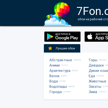
7Fon.
обои на рабочий ст
Лучшие обои
Абстрактные
Горы
(18042)
(20702)
Аниме
Девушки
(1217)
(2
Архитектура
Дикие кош
(2816)
Весна
Еда
(6481)
(13705)
Вода
Животные
(1335)
Водопады
Закаты
(4623)
(1774
Города
Зима
(15295)
(13511)