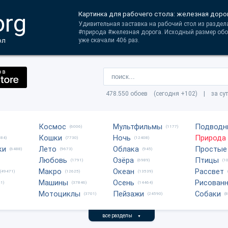
org
Картинка для рабочего стола: железная доро
Удивительная заставка на рабочий стол из раздел
#природа #железная дорога. Исходный размер об
ол
уже скачали 406 раз.
478.550 обоев (сегодня +102) | за су
Космос
Мультфильмы
Подводн
(6006)
(1177)
Кошки
Ночь
Природа
684)
(7730)
(12408)
ки
Лето
Облака
Простые
(6488)
(9673)
(945)
Любовь
Озёра
Птицы
(1791)
(6989)
(1
Макро
Океан
Рассвет
(49471)
(12625)
(13539)
Машины
Осень
Рисован
1)
(37846)
(14464)
Мотоциклы
Пейзажи
Собаки
(3701)
(24590)
(
все разделы
▼