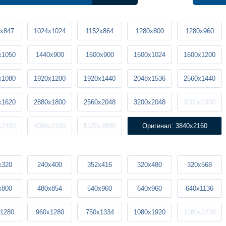
x847
1024x1024
1152x864
1280x800
1280x960
x1050
1440x900
1600x900
1600x1024
1600x1200
x1080
1920x1200
1920x1440
2048x1536
2560x1440
x1620
2880x1800
2560x2048
3200x2048
3200x2400
x2400
4096x2160
5120x2880
Оригинал: 3840x2160
x320
240x400
352x416
320x480
320x568
x800
480x854
540x960
640x960
640x1136
1280
960x1280
750x1334
1080x1920
1080x2220