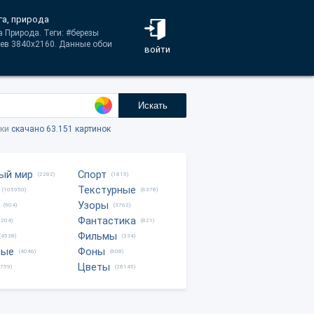
га, природа
а Природа. Теги: #березы
оев 3840x2160. Данные обои
войти
Искать
тки
скачано 63.151 картинок
ый мир
Спорт
(2282)
(1815)
Текстурные
(105950)
(6378)
Узоры
(904)
(3762)
Фантастика
0204)
(821)
Фильмы
(4538)
(334)
ные
Фоны
(4046)
(608)
Цветы
8759)
(28145)