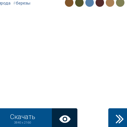
ирода
#
березы
Скачать
3840 x 2160