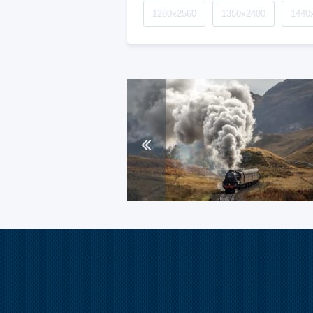
1280x2560
1350x2400
1440