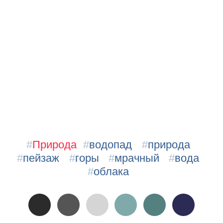
#
Природа
#
водопад
#
природа
#
пейзаж
#
горы
#
мрачный
#
вода
#
облака