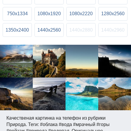
750x1334
1080x1920
1080x2220
1280x2560
1350x2400
1440x2560
1440x2880
1440x2960
Качественая картинка на телефон из рубрики
Природа. Теги: #облака #вода #мрачный #горы
#пейзаж #природа #водопад. Оригинальное