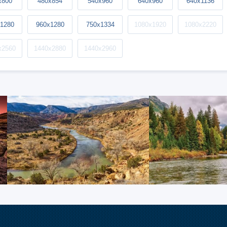
x800
480x854
540x960
640x960
640x1136
1280
960x1280
750x1334
1080x1920
1080x2220
x2560
1440x2880
1440x2960