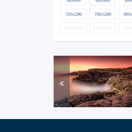
360x640
480x640
480
720x1280
768x1280
800x
1280x2560
1350x2400
1440