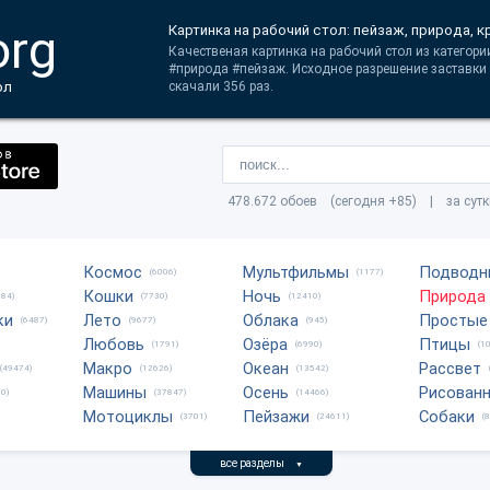
org
Картинка на рабочий стол: пейзаж, природа, к
Качественая картинка на рабочий стол из категори
#природа #пейзаж. Исходное разрешение заставки
ол
скачали 356 раз.
478.672 обоев (сегодня +85) | за сут
Космос
Мультфильмы
Подводн
(6006)
(1177)
Кошки
Ночь
Природа
684)
(7730)
(12410)
ки
Лето
Облака
Простые
(6487)
(9677)
(945)
Любовь
Озёра
Птицы
(1791)
(6990)
(1
Макро
Океан
Рассвет
(49474)
(12626)
(13542)
Машины
Осень
Рисован
0)
(37847)
(14466)
Мотоциклы
Пейзажи
Собаки
(3701)
(24611)
(
все разделы
▼