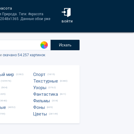
расота
и Природа. Теги: #красота
 2048x1365. Данные обои уже
войти
Искать
ки
скачано 54.257 картинок
ый мир
Спорт
(2282)
(1815)
Текстурные
(105976)
(6380)
Узоры
(904)
(3762)
Фантастика
0205)
(821)
Фильмы
(4540)
(334)
ные
Фоны
(4052)
(609)
Цветы
8759)
(28149)