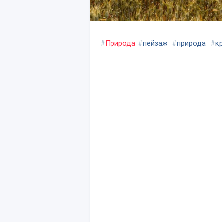
#
Природа
#
пейзаж
#
природа
#
к