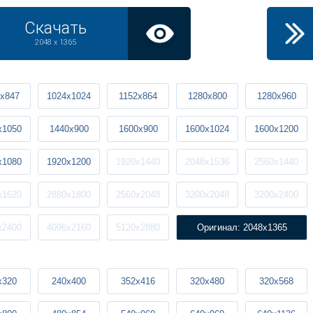
Скачать
2048 x 1365
x847
1024x1024
1152x864
1280x800
1280x960
x1050
1440x900
1600x900
1600x1024
1600x1200
x1080
1920x1200
1920x1440
2048x1536
2560x1440
x1620
2880x1800
2560x2048
3200x2048
3200x2400
x2400
4096x2160
5120x2880
Оригинал: 2048x1365
x320
240x400
352x416
320x480
320x568