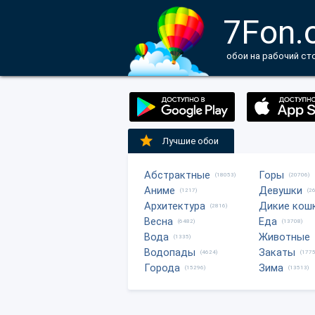
7Fon.
обои на рабочий ст
Лучшие обои
Абстрактные
Горы
(18053)
(20706)
Аниме
Девушки
(1217)
(2
Архитектура
Дикие кош
(2816)
Весна
Еда
(6482)
(13708)
Вода
Животные
(1335)
Водопады
Закаты
(4624)
(1775
Города
Зима
(15296)
(13513)