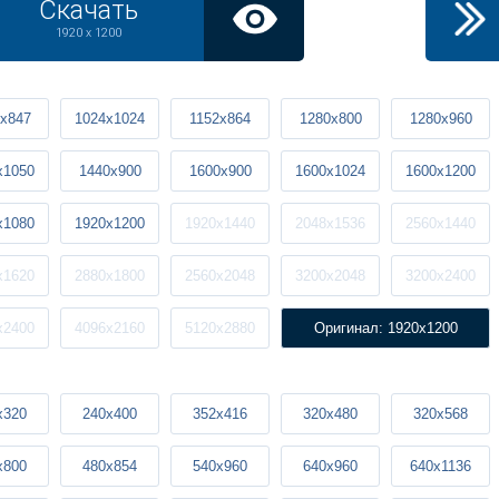
Скачать
1920 x 1200
x847
1024x1024
1152x864
1280x800
1280x960
x1050
1440x900
1600x900
1600x1024
1600x1200
x1080
1920x1200
1920x1440
2048x1536
2560x1440
x1620
2880x1800
2560x2048
3200x2048
3200x2400
x2400
4096x2160
5120x2880
Оригинал: 1920x1200
x320
240x400
352x416
320x480
320x568
x800
480x854
540x960
640x960
640x1136