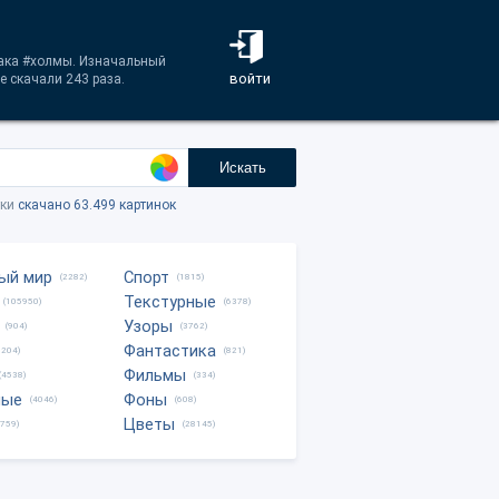
лака #холмы. Изначальный
войти
 скачали 243 раза.
Искать
тки
скачано 63.499 картинок
ый мир
Спорт
(2282)
(1815)
Текстурные
(105950)
(6378)
Узоры
(904)
(3762)
Фантастика
0204)
(821)
Фильмы
(4538)
(334)
ные
Фоны
(4046)
(608)
Цветы
8759)
(28145)