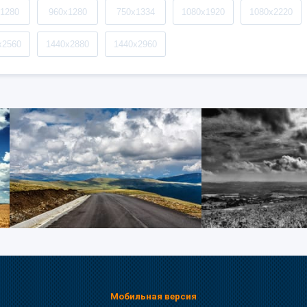
1280
960x1280
750x1334
1080x1920
1080x2220
x2560
1440x2880
1440x2960
Мобильная версия