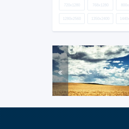
720x1280
768x1280
800x
1280x2560
1350x2400
1440