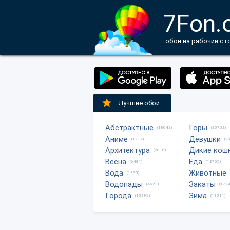
7Fon.
обои на рабочий ст
Лучшие обои
Абстрактные
Горы
(18042)
(20702)
Аниме
Девушки
(1217)
(2
Архитектура
Дикие кош
(2816)
Весна
Еда
(6481)
(13705)
Вода
Животные
(1335)
Водопады
Закаты
(4623)
(1774
Города
Зима
(15295)
(13511)