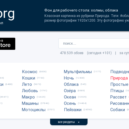
org
Фон для рабочего стола: холмы, облака
Классная картинка из рубрики Природа. Теги: #об
размер фотографии 1920x1200. Эту фотографию уже
ол
478.539 обоев (сегодня +101) | за су
Космос
Мультфильмы
Подводн
(6006)
(1177)
Кошки
Ночь
Природа
684)
(7730)
(12408)
ки
Лето
Облака
Простые
(6488)
(9673)
(945)
Любовь
Озёра
Птицы
(1791)
(6989)
(1
Макро
Океан
Рассвет
(49471)
(12625)
(13539)
Машины
Осень
Рисован
1)
(37846)
(14464)
Мотоциклы
Пейзажи
Собаки
(3701)
(24590)
(
все разделы
▼