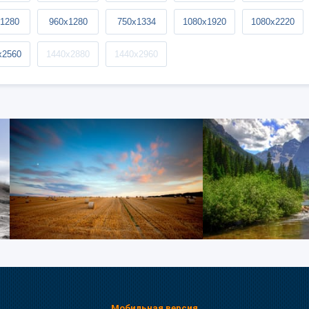
1280
960x1280
750x1334
1080x1920
1080x2220
x2560
1440x2880
1440x2960
Мобильная версия