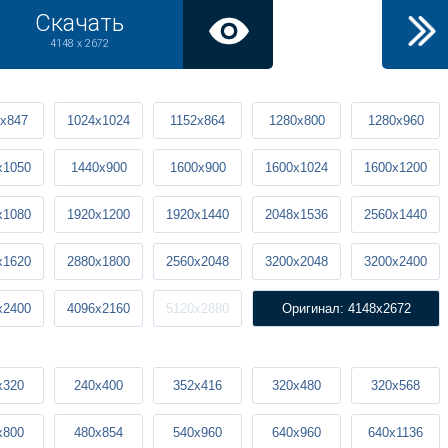
Скачать
4148 x 2672
x847
1024x1024
1152x864
1280x800
1280x960
x1050
1440x900
1600x900
1600x1024
1600x1200
x1080
1920x1200
1920x1440
2048x1536
2560x1440
x1620
2880x1800
2560x2048
3200x2048
3200x2400
x2400
4096x2160
5120x2880
Оригинал: 4148x2672
x320
240x400
352x416
320x480
320x568
x800
480x854
540x960
640x960
640x1136