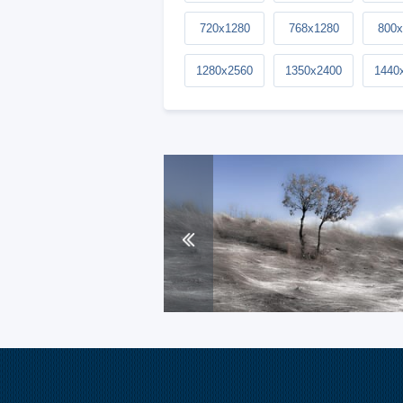
720x1280
768x1280
800x
1280x2560
1350x2400
1440