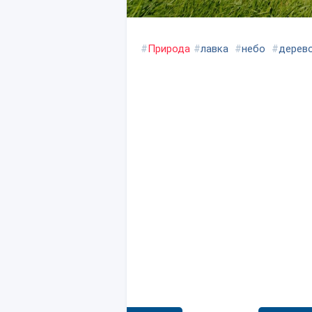
#
Природа
#
лавка
#
небо
#
дерев