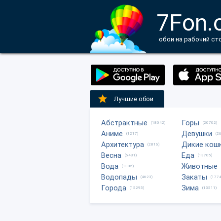
7Fon.
обои на рабочий ст
Лучшие обои
Абстрактные
Горы
(18042)
(20702)
Аниме
Девушки
(1217)
(2
Архитектура
Дикие кош
(2816)
Весна
Еда
(6481)
(13705)
Вода
Животные
(1335)
Водопады
Закаты
(4623)
(1774
Города
Зима
(15295)
(13511)