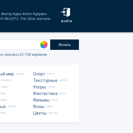
 #ветер #два #лето #дерево
 4148x2672. Эти обои скачали
войти
Искать
тки
скачано 62.738 картинок
ый мир
Спорт
(2282)
(1815)
Текстурные
(105950)
(6378)
Узоры
(904)
(3762)
Фантастика
0204)
(821)
Фильмы
(4538)
(334)
ные
Фоны
(4046)
(608)
Цветы
8759)
(28145)