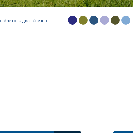
о
#
лето
#
два
#
ветер