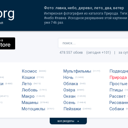
org
Фото: лавка, небо, дерево, лето, два, ветер
Интересная фотография из каталога Природа. Теги:
#небо #лавка. Исходное разрешение этой картинки
ол
уже 746 раз.
478.557 обоев (сегодня +101) | за су
Космос
Мультфильмы
Подводн
(6006)
(1177)
Кошки
Ночь
Природа
684)
(7730)
(12408)
ки
Лето
Облака
Простые
(6488)
(9673)
(945)
Любовь
Озёра
Птицы
(1791)
(6989)
(1
Макро
Океан
Рассвет
(49471)
(12625)
(13539)
Машины
Осень
Рисован
1)
(37846)
(14464)
Мотоциклы
Пейзажи
Собаки
(3701)
(24590)
(
все разделы
▼