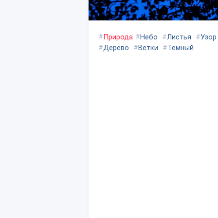
#
Природа
#
Небо
#
Листья
#
Узор
#
Дерево
#
Ветки
#
Темный