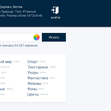
 Дерево, Ветки
и Природа. Теги: #Темный
ебо. Размер обоев 5472x3648.
войти
Искать
ки
скачано 54.257 картинок
ый мир
Спорт
(2282)
(1815)
Текстурные
(105976)
(6380)
Узоры
(904)
(3762)
Фантастика
0205)
(821)
Фильмы
(4540)
(334)
ные
Фоны
(4052)
(609)
Цветы
8759)
(28149)