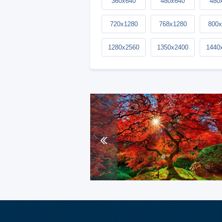
360x640
480x640
480
720x1280
768x1280
800x
1280x2560
1350x2400
1440