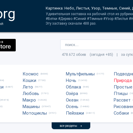
org
Картинка: Небо, Листья, Узор, Темные, Синий,
Удивительная заставка на рабочий стол из рубрик
#Ветки #Дерево #Синий #Темные #Узор #Листья #Н
ол
Эту заставку скачали 488 раз.
478.672 обоев (сегодня +85) | за сут
Космос
Мультфильмы
Подводн
(6006)
(1177)
Кошки
Ночь
Природа
684)
(7730)
(12410)
ки
Лето
Облака
Простые
(6487)
(9677)
(945)
Любовь
Озёра
Птицы
(1791)
(6990)
(1
Макро
Океан
Рассвет
(49474)
(12626)
(13542)
Машины
Осень
Рисован
0)
(37847)
(14466)
Мотоциклы
Пейзажи
Собаки
(3701)
(24611)
(
все разделы
▼