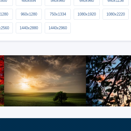
x800
480x854
540x960
640x960
640x1136
1280
960x1280
750x1334
1080x1920
1080x2220
x2560
1440x2880
1440x2960