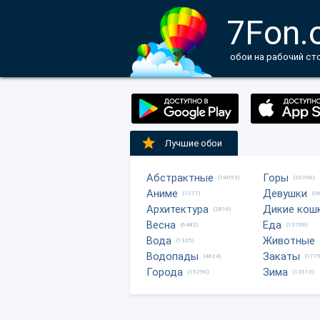
7Fon.
обои на рабочий ст
Лучшие обои
Абстрактные
Горы
(18053)
(20706)
Аниме
Девушки
(1217)
(2
Архитектура
Дикие кош
(2816)
Весна
Еда
(6482)
(13708)
Вода
Животные
(1335)
Водопады
Закаты
(4624)
(1775
Города
Зима
(15296)
(13513)