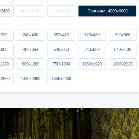
x2400
4096x2160
5120x2880
Оригинал: 4000x6000
x320
240x400
352x416
320x480
320x568
x800
480x854
540x960
640x960
640x1136
1280
960x1280
750x1334
1080x1920
1080x2220
x2560
1440x2880
1440x2960