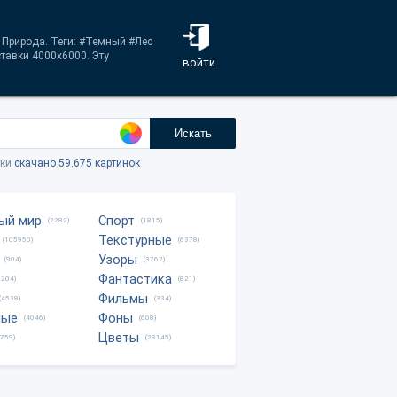
а Природа. Теги: #Темный #Лес
тавки 4000x6000. Эту
войти
Искать
тки
скачано 59.675 картинок
ый мир
Спорт
(2282)
(1815)
Текстурные
(105950)
(6378)
Узоры
(904)
(3762)
Фантастика
0204)
(821)
Фильмы
(4538)
(334)
ные
Фоны
(4046)
(608)
Цветы
8759)
(28145)