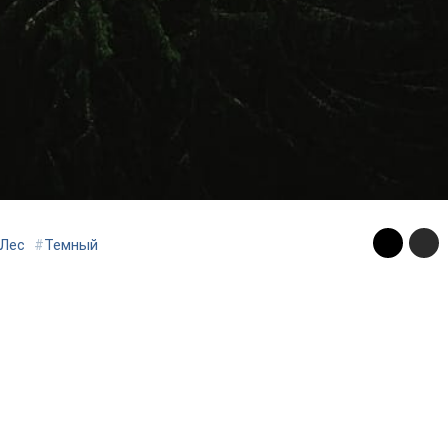
Лес
#
Темный