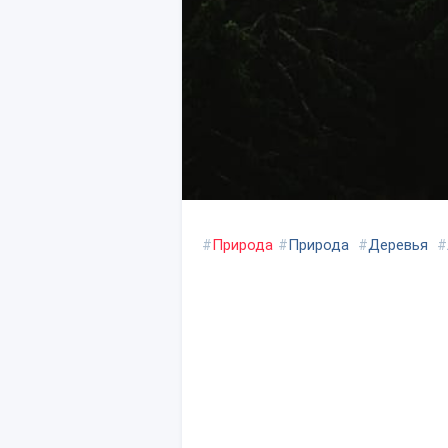
#
Природа
#
Природа
#
Деревья
#