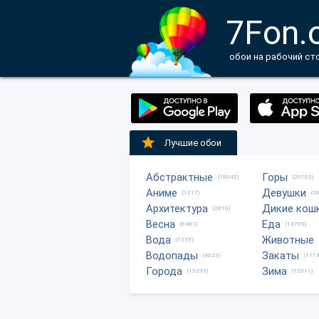
7Fon.
обои на рабочий ст
Лучшие обои
Абстрактные
Горы
(18042)
(20702)
Аниме
Девушки
(1217)
(2
Архитектура
Дикие кош
(2816)
Весна
Еда
(6481)
(13705)
Вода
Животные
(1335)
Водопады
Закаты
(4623)
(1774
Города
Зима
(15295)
(13511)