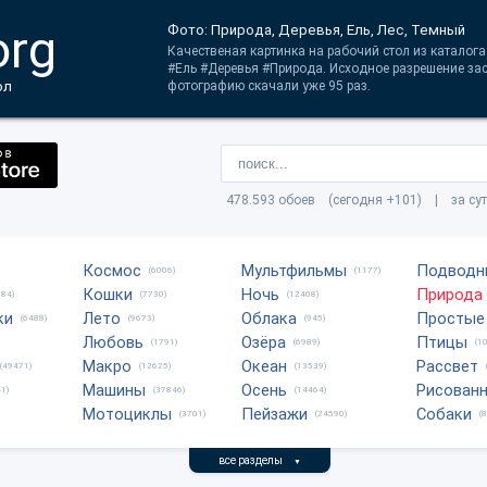
org
Фото: Природа, Деревья, Ель, Лес, Темный
Качественая картинка на рабочий стол из каталог
#Ель #Деревья #Природа. Исходное разрешение зас
ол
фотографию скачали уже 95 раз.
478.593 обоев (сегодня +101) | за су
Космос
Мультфильмы
Подводн
(6006)
(1177)
Кошки
Ночь
Природа
684)
(7730)
(12408)
ки
Лето
Облака
Простые
(6488)
(9673)
(945)
Любовь
Озёра
Птицы
(1791)
(6989)
(1
Макро
Океан
Рассвет
(49471)
(12625)
(13539)
Машины
Осень
Рисован
1)
(37846)
(14464)
Мотоциклы
Пейзажи
Собаки
(3701)
(24590)
(
все разделы
▼