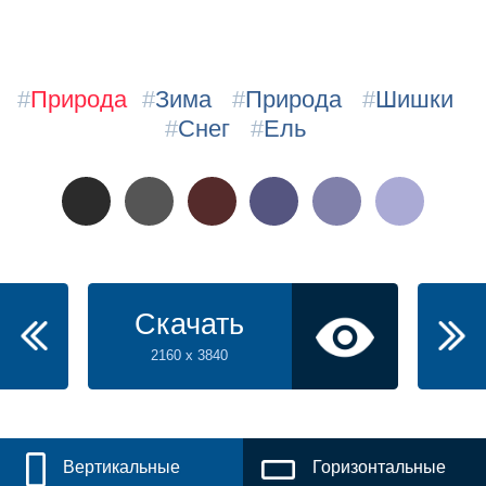
#
Природа
#
Зима
#
Природа
#
Шишки
#
Снег
#
Ель
Скачать
2160 x 3840
Вертикальные
Горизонтальные