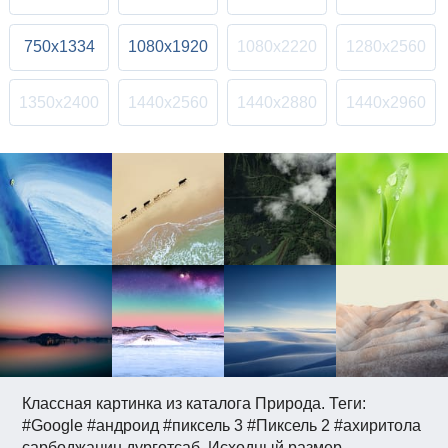
750x1334
1080x1920
1080x2220
1280x2560
1350x2400
1440x2560
1440x2880
1440x2960
Классная картинка из каталога Природа. Теги:
#Google #андроид #пиксель 3 #Пиксель 2 #ахиритола
сарбоджанин дурготсаб. Исходный размер