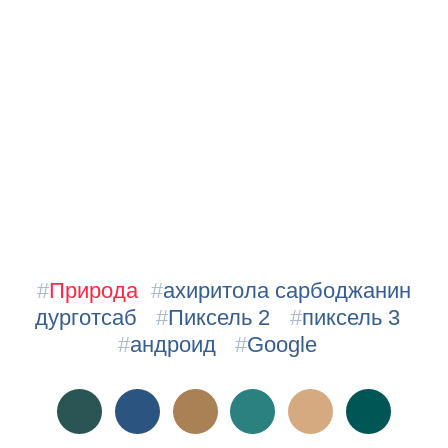
#
Природа
#
ахиритола сарбоджанин
дурготсаб
#
Пиксель 2
#
пиксель 3
#
андроид
#
Google