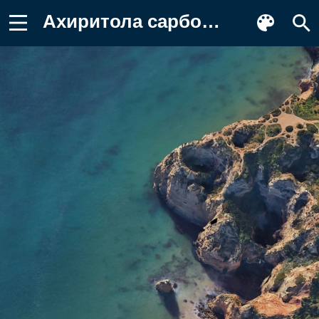
Ахиритола сарбоджанин дурготсаб Обои для телефона