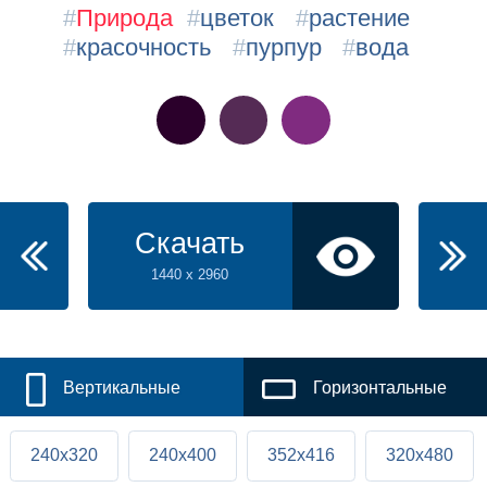
#
Природа
#
цветок
#
растение
#
красочность
#
пурпур
#
вода
Скачать
1440 x 2960
Вертикальные
Горизонтальные
240x320
240x400
352x416
320x480