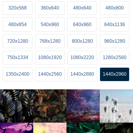
320x568
360x640
480x640
480x800
480x854
540x960
640x960
640x1136
720x1280
768x1280
800x1280
960x1280
750x1334
1080x1920
1080x2220
1280x2560
1350x2400
1440x2560
1440x2880
1440x2960