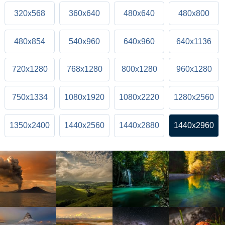
320x568
360x640
480x640
480x800
480x854
540x960
640x960
640x1136
720x1280
768x1280
800x1280
960x1280
750x1334
1080x1920
1080x2220
1280x2560
1350x2400
1440x2560
1440x2880
1440x2960