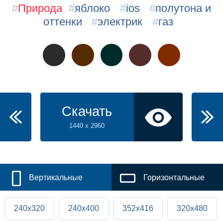
#
Природа
#
яблоко
#
ios
#
полутона и
оттенки
#
электрик
#
газ
Скачать
1440 x 2960
Вертикальные
Горизонтальные
240x320
240x400
352x416
320x480