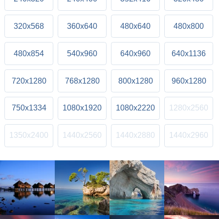
320x568
360x640
480x640
480x800
480x854
540x960
640x960
640x1136
720x1280
768x1280
800x1280
960x1280
750x1334
1080x1920
1080x2220
1280x2560
1350x2400
1440x2560
1440x2880
1440x2960