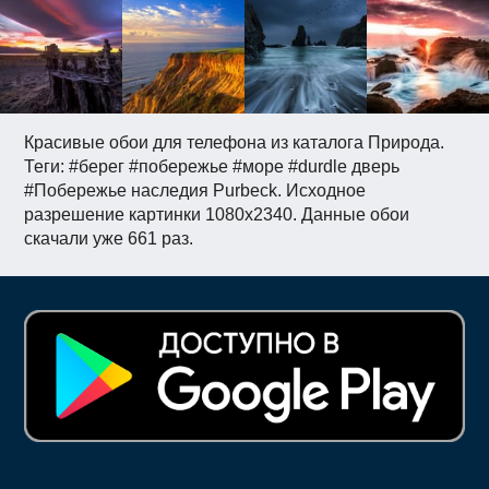
Красивые обои для телефона из каталога Природа.
Теги: #берег #побережье #море #durdle дверь
#Побережье наследия Purbeck. Исходное
разрешение картинки 1080x2340. Данные обои
скачали уже 661 раз.