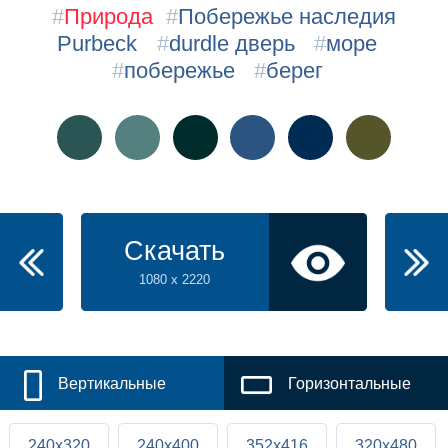
#
Природа
#
Побережье наследия
Purbeck
#
durdle дверь
#
море
#
побережье
#
берег
Скачать
1080 x 2220
Вертикальные
Горизонтальные
240x320
240x400
352x416
320x480