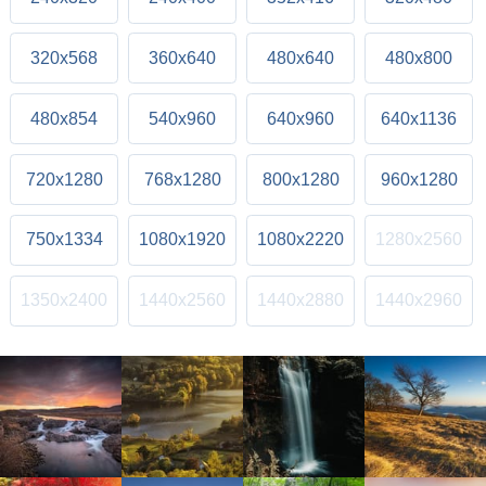
320x568
360x640
480x640
480x800
480x854
540x960
640x960
640x1136
720x1280
768x1280
800x1280
960x1280
750x1334
1080x1920
1080x2220
1280x2560
1350x2400
1440x2560
1440x2880
1440x2960