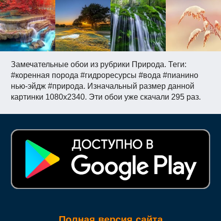
Замечательные обои из рубрики Природа. Теги:
#коренная порода #гидроресурсы #вода #пианино
нью-эйдж #природа. Изначальный размер данной
картинки 1080x2340. Эти обои уже скачали 295 раз.
Полная версия сайта