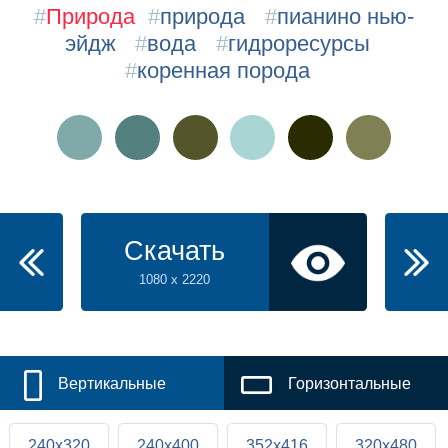
#
Природа
#
природа
#
пианино нью-
эйдж
#
вода
#
гидроресурсы
#
коренная порода
Скачать
1080 x 2220
Вертикальные
Горизонтальные
240x320
240x400
352x416
320x480