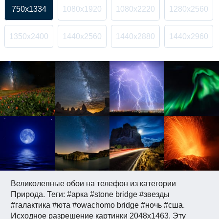
750x1334
1080x1920
1080x2220
1280x2560
1350x2400
1440x2560
1440x2880
1440x2960
Великолепные обои на телефон из категории
Природа. Теги: #арка #stone bridge #звезды
#галактика #юта #owachomo bridge #ночь #сша.
Исходное разрешение картинки 2048x1463. Эту