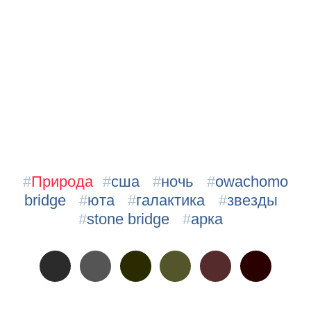
#
Природа
#
сша
#
ночь
#
owachomo
bridge
#
юта
#
галактика
#
звезды
#
stone bridge
#
арка