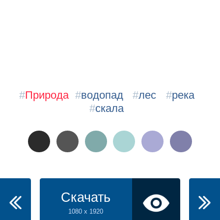
#
Природа
#
водопад
#
лес
#
река
#
скала
Скачать
1080 x 1920