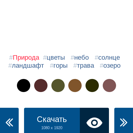
#
Природа
#
цветы
#
небо
#
солнце
#
ландшафт
#
горы
#
трава
#
озеро
Скачать
1080 x 1920