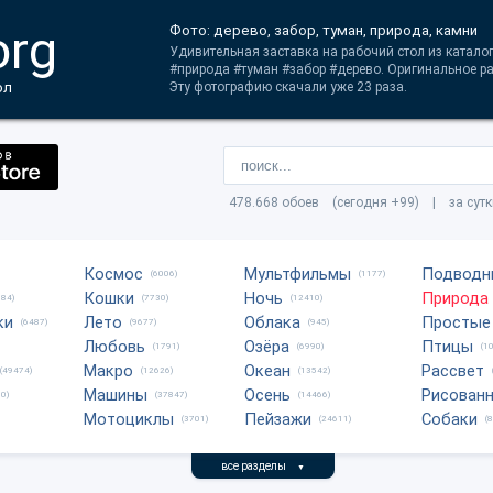
org
Фото: дерево, забор, туман, природа, камни
Удивительная заставка на рабочий стол из катало
#природа #туман #забор #дерево. Оригинальное р
ол
Эту фотографию скачали уже 23 раза.
478.668 обоев (сегодня +99) | за сут
Космос
Мультфильмы
Подводн
(6006)
(1177)
Кошки
Ночь
Природа
684)
(7730)
(12410)
ки
Лето
Облака
Простые
(6487)
(9677)
(945)
Любовь
Озёра
Птицы
(1791)
(6990)
(1
Макро
Океан
Рассвет
(49474)
(12626)
(13542)
Машины
Осень
Рисован
0)
(37847)
(14466)
Мотоциклы
Пейзажи
Собаки
(3701)
(24611)
(
все разделы
▼