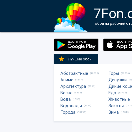
7Fon.
обои на рабочий ст
Лучшие обои
Абстрактные
Горы
(18053)
(20706)
Аниме
Девушки
(1217)
(2
Архитектура
Дикие кош
(2816)
Весна
Еда
(6482)
(13708)
Вода
Животные
(1335)
Водопады
Закаты
(4624)
(1775
Города
Зима
(15296)
(13513)