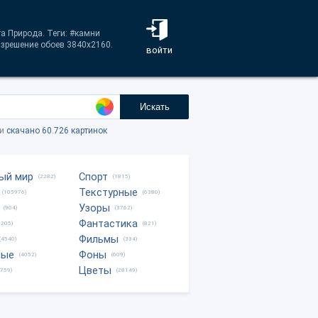
га Природа. Теги: #камни
азрешение обоев 3840x2160.
войти
Искать
ки
скачано 60.726 картинок
ый мир
Спорт
(2282)
(1815)
Текстурные
(105976)
(6380)
Узоры
(904)
(3762)
Фантастика
0205)
(821)
Фильмы
(4540)
(334)
ные
Фоны
(4052)
(609)
Цветы
8759)
(28149)