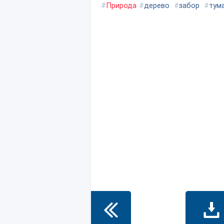
#
Природа
#
дерево
#
забор
#
тум