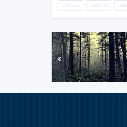
1280x2560
1350x2400
1440