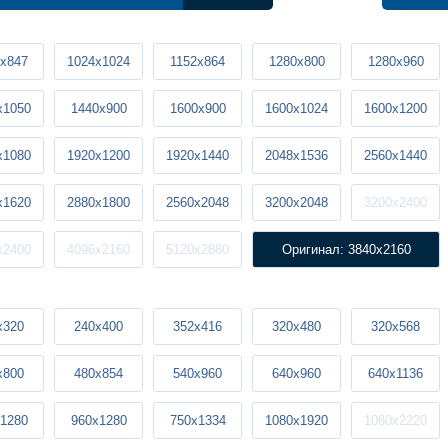
x847
1024x1024
1152x864
1280x800
1280x960
x1050
1440x900
1600x900
1600x1024
1600x1200
x1080
1920x1200
1920x1440
2048x1536
2560x1440
x1620
2880x1800
2560x2048
3200x2048
3200x2400
x2400
4096x2160
5120x2880
Оригинал: 3840x2160
x320
240x400
352x416
320x480
320x568
x800
480x854
540x960
640x960
640x1136
1280
960x1280
750x1334
1080x1920
1080x2220