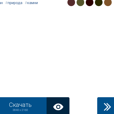
ан
#
природа
#
камни
Скачать
3840 x 2160