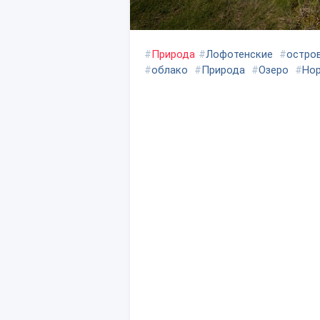
#
Природа
#
Лофотенские
#
остро
#
облако
#
Природа
#
Озеро
#
Нор