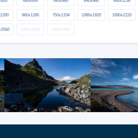
x800
480x854
540x960
640x960
640x1136
1280
960x1280
750x1334
1080x1920
1080x2220
x2560
1440x2880
1440x2960