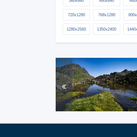
360x640
480x640
480
720x1280
768x1280
800x
1280x2560
1350x2400
1440