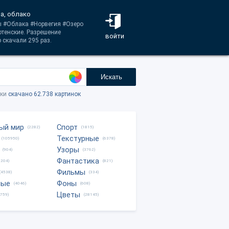
а, облако
ры #Облака #Норвегия #Озеро
тенские. Разрешение
войти
 скачали 295 раз.
Искать
тки
скачано 62.738 картинок
ый мир
Спорт
(2282)
(1815)
Текстурные
(105950)
(6378)
Узоры
(904)
(3762)
Фантастика
0204)
(821)
Фильмы
(4538)
(334)
ные
Фоны
(4046)
(608)
Цветы
8759)
(28145)