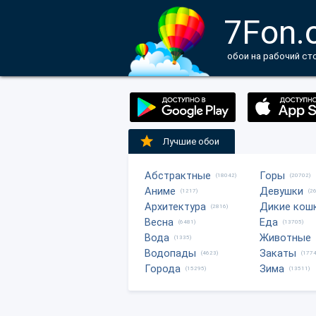
7Fon.
обои на рабочий ст
Лучшие обои
Абстрактные
Горы
(18042)
(20702)
Аниме
Девушки
(1217)
(2
Архитектура
Дикие кош
(2816)
Весна
Еда
(6481)
(13705)
Вода
Животные
(1335)
Водопады
Закаты
(4623)
(1774
Города
Зима
(15295)
(13511)