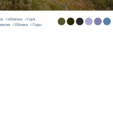
ва
#
облачно
#
гора
вегия
#
Облака
#
Горы