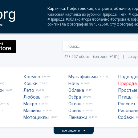
org
Картинка: Лофотенские, острова, облачно, гор
Классная картинка из рубрики Природа. Теги: #Го
#Природа #облако #гора #облачно #острова #Лофо
ол
оригинала фотографии 3840x2560. Эту фотографию
478.557 обоев (сегодня +101) | за су
Космос
Мультфильмы
Подводн
(6006)
(1177)
Кошки
Ночь
Природа
684)
(7730)
(12408)
ки
Лето
Облака
Простые
(6488)
(9673)
(945)
Любовь
Озёра
Птицы
(1791)
(6989)
(1
Макро
Океан
Рассвет
(49471)
(12625)
(13539)
Машины
Осень
Рисован
1)
(37846)
(14464)
Мотоциклы
Пейзажи
Собаки
(3701)
(24590)
(
все разделы
▼