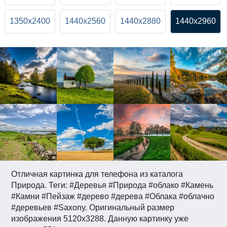
1350x2400
1440x2560
1440x2880
1440x2960
Отличная картинка для телефона из каталога
Природа. Теги: #Деревья #Природа #облако #Камень
#Камни #Пейзаж #дерево #дерева #Облака #облачно
#деревьев #Saxony. Оригинальный размер
изображения 5120x3288. Данную картинку уже