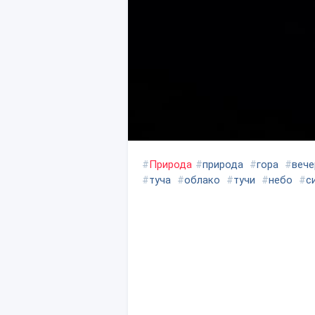
#
Природа
#
природа
#
гора
#
вече
#
туча
#
облако
#
тучи
#
небо
#
с