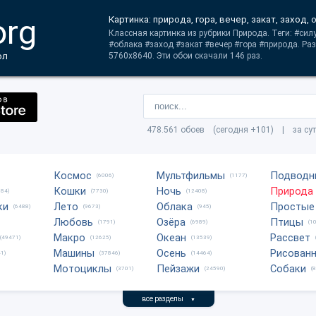
org
Картинка: природа, гора, вечер, закат, заход, 
Классная картинка из рубрики Природа. Теги: #сил
#облака #заход #закат #вечер #гора #природа. Р
ол
5760x8640. Эти обои скачали 146 раз.
478.561 обоев (сегодня +101) | за су
Космос
Мультфильмы
Подводн
(6006)
(1177)
Кошки
Ночь
Природа
684)
(7730)
(12408)
ки
Лето
Облака
Простые
(6488)
(9673)
(945)
Любовь
Озёра
Птицы
(1791)
(6989)
(1
Макро
Океан
Рассвет
(49471)
(12625)
(13539)
Машины
Осень
Рисован
1)
(37846)
(14464)
Мотоциклы
Пейзажи
Собаки
(3701)
(24590)
(
все разделы
▼