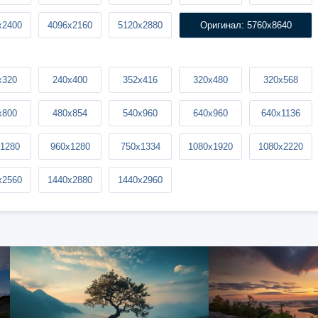
x2400
4096x2160
5120x2880
Оригинал: 5760x8640
x320
240x400
352x416
320x480
320x568
x800
480x854
540x960
640x960
640x1136
1280
960x1280
750x1334
1080x1920
1080x2220
x2560
1440x2880
1440x2960