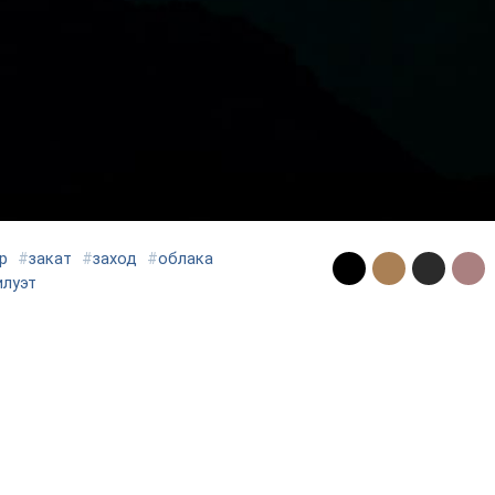
р
#
закат
#
заход
#
облака
илуэт