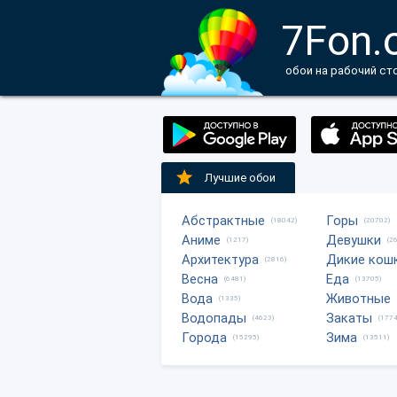
7Fon.
обои на рабочий ст
Лучшие обои
Абстрактные
Горы
(18042)
(20702)
Аниме
Девушки
(1217)
(2
Архитектура
Дикие кош
(2816)
Весна
Еда
(6481)
(13705)
Вода
Животные
(1335)
Водопады
Закаты
(4623)
(1774
Города
Зима
(15295)
(13511)