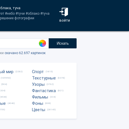
облака, туча
уэт #небо #тучи #облако #туча
азрешение фотографии
войти
Искать
тки
скачано 62.697 картинок
ый мир
Спорт
(2282)
(1815)
Текстурные
(105950)
(6378)
Узоры
(904)
(3762)
Фантастика
0204)
(821)
Фильмы
(4538)
(334)
ные
Фоны
(4046)
(608)
Цветы
8759)
(28145)