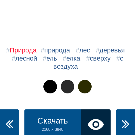
#
Природа
#
природа
#
лес
#
деревья
#
лесной
#
ель
#
елка
#
сверху
#
c
воздуха
Скачать
2160 x 3840