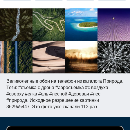
Великолепные обои на телефон из каталога Природа.
Теги: #съемка с дрона #аэросъемка #c воздуха
#сверху #елка #ель #лесной #деревья #лес
#природа. Исходное разрешение картинки
3629x5447. Это фото уже скачали 113 раз.