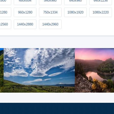
x800
480x854
540x960
640x960
640x1136
1280
960x1280
750x1334
1080x1920
1080x2220
x2560
1440x2880
1440x2960