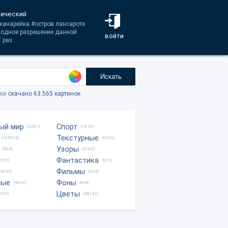
нический
#канарейка #остров лансароте
ходное разрешение данной
войти
 раз.
Искать
тки
скачано 63.565 картинок
ый мир
Спорт
(2281)
(1815)
Текстурные
(105933)
(6376)
Узоры
(904)
(3762)
Фантастика
0202)
(821)
Фильмы
(4535)
(334)
ные
Фоны
(4042)
(606)
Цветы
8759)
(28141)