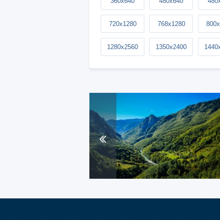
360x640
480x640
480
720x1280
768x1280
800x
1280x2560
1350x2400
1440