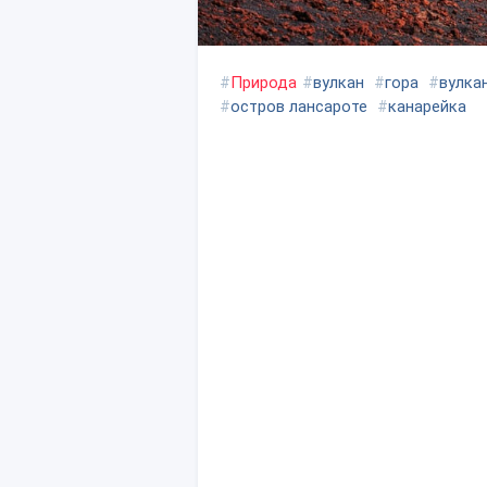
#
Природа
#
вулкан
#
гора
#
вулка
#
остров лансароте
#
канарейка