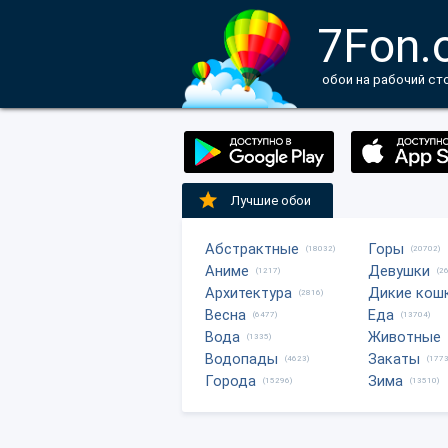
7Fon.
обои на рабочий ст
Лучшие обои
Абстрактные
Горы
(18032)
(20702)
Аниме
Девушки
(1217)
(2
Архитектура
Дикие кош
(2816)
Весна
Еда
(6477)
(13704)
Вода
Животные
(1335)
Водопады
Закаты
(4623)
(1773
Города
Зима
(15296)
(13510)