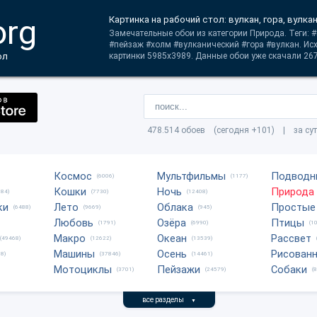
org
Картинка на рабочий стол: вулкан, гора, вулка
Замечательные обои из категории Природа. Теги: 
#пейзаж #холм #вулканический #гора #вулкан. Ис
ол
картинки 5985x3989. Данные обои уже скачали 267
478.514 обоев (сегодня +101) | за су
Космос
Мультфильмы
Подводн
(6006)
(1177)
Кошки
Ночь
Природа
684)
(7730)
(12408)
ки
Лето
Облака
Простые
(6488)
(9669)
(945)
Любовь
Озёра
Птицы
(1791)
(6990)
(1
Макро
Океан
Рассвет
(49468)
(12622)
(13539)
Машины
Осень
Рисован
8)
(37846)
(14461)
Мотоциклы
Пейзажи
Собаки
(3701)
(24579)
(
все разделы
▼