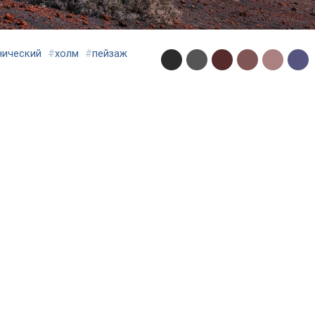
нический
#
холм
#
пейзаж