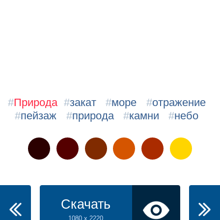
#
Природа
#
закат
#
море
#
отражение
#
пейзаж
#
природа
#
камни
#
небо
Скачать
1080 x 2220